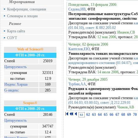
Мероприятия
Понедельник, 13 февраля 2006
Конференции, совещания
Седова,ИВ
, ФТИ
Полупроводниковые наноструктуры CoSe
Семинары и лекции
эпитаксии: самоформирование, свойства
Диссертация на соискание ученой степени
ка
Разное
(01.04.10), совет: К 002.205.02
Карта сайта
Руководитель(и) (консультант):
Иванов,СВ
Утверждена ВАК:
12 мая 2006
, протокол:
28
СОУТ
Четверг, 02 февраля 2006
Каптелов,ЕЮ
, ФТИ
Web of Science®
Униполярность тонких поликристалличе
ФТИ в 2000–20 гг.
Диссертация на соискание ученой степени
ка
Статей
25019
конденсированного состояния (01.04.07), сов
Цитируемость
Руководитель(и) (консультант):
Утверждена ВАК:
14 июля 2006
, протокол:
суммарная
323311
на статью
12.9
Четверг, 29 декабря 2005
Турбин,АА
, ФТИ
Индекс Хирша
169
Редукция к одномерному уравнению Фок
G-индекс
285
ансамбля нейронов
Диссертация на соискание ученой степени
ка
(01.04.03; 03.00.02), совет: Д 212.229.01
Scopus®
Руководитель(и) (консультант):
Чижов,АВ
ФТИ в 2000–20 гг.
Статей
28146
62
63
64
65
66
67
68
69
70
61
Цитируемость
суммарная
347747
на статью
12.4