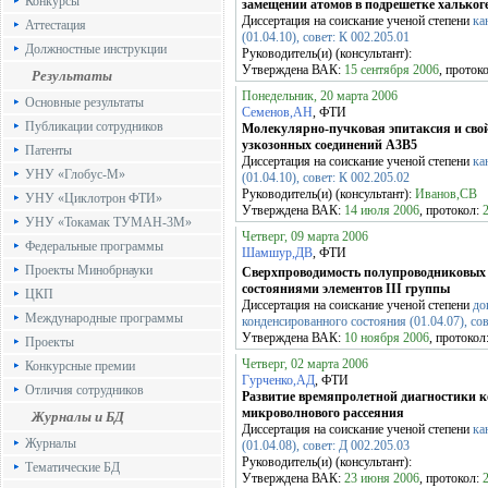
Конкурсы
замещении атомов в подрешетке хальког
Диссертация на соискание ученой степени
ка
Аттестация
(01.04.10), совет: К 002.205.01
Должностные инструкции
Руководитель(и) (консультант):
Утверждена ВАК:
15 сентября 2006
, проток
Результаты
Понедельник, 20 марта 2006
Основные результаты
Семенов,АН
, ФТИ
Публикации сотрудников
Молекулярно-пучковая эпитаксия и свой
узкозонных соединений А3В5
Патенты
Диссертация на соискание ученой степени
ка
УНУ «Глобус-М»
(01.04.10), совет: К 002.205.02
Руководитель(и) (консультант):
Иванов,СВ
УНУ «Циклотрон ФТИ»
Утверждена ВАК:
14 июля 2006
, протокол:
УНУ «Токамак ТУМАН-3М»
Четверг, 09 марта 2006
Федеральные программы
Шамшур,ДВ
, ФТИ
Проекты Минобрнауки
Сверхпроводимость полупроводниковых 
состояниями элементов III группы
ЦКП
Диссертация на соискание ученой степени
до
Международные программы
конденсированного состояния (01.04.07), сов
Утверждена ВАК:
10 ноября 2006
, протокол
Проекты
Четверг, 02 марта 2006
Конкурсные премии
Гурченко,АД
, ФТИ
Отличия сотрудников
Развитие времяпролетной диагностики 
микроволнового рассеяния
Журналы и БД
Диссертация на соискание ученой степени
ка
Журналы
(01.04.08), совет: Д 002.205.03
Руководитель(и) (консультант):
Тематические БД
Утверждена ВАК:
23 июня 2006
, протокол: