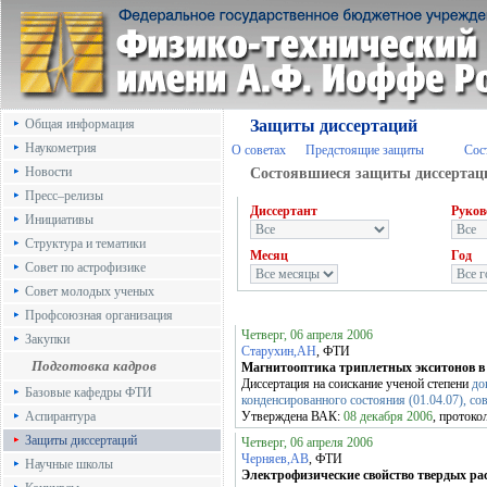
Общая информация
Защиты диссертаций
Наукометрия
О советах
Предстоящие защиты
Сос
Новости
Состоявшиеся защиты диссертац
Пресс–релизы
Диссертант
Руков
Инициативы
Структура и тематики
Месяц
Год
Совет по астрофизике
Совет молодых ученых
Профсоюзная организация
Четверг, 06 апреля 2006
Закупки
Старухин,АН
, ФТИ
Подготовка кадров
Магнитооптика триплетных экситонов в
Диссертация на соискание ученой степени
до
Базовые кафедры ФТИ
конденсированного состояния (01.04.07), сов
Аспирантура
Утверждена ВАК:
08 декабря 2006
, протоко
Защиты диссертаций
Четверг, 06 апреля 2006
Черняев,АВ
, ФТИ
Научные школы
Электрофизические свойство твердых рас