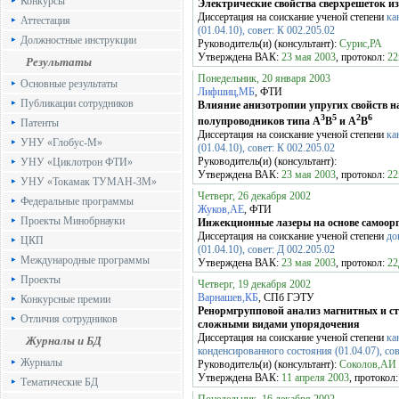
Конкурсы
Электрические свойства сверхрешеток и
Диссертация на соискание ученой степени
ка
Аттестация
(01.04.10), совет: К 002.205.02
Должностные инструкции
Руководитель(и) (консультант):
Сурис,РА
Утверждена ВАК:
23 мая 2003
, протокол:
22
Результаты
Понедельник, 20 января 2003
Основные результаты
Лифшиц,МБ
, ФТИ
Публикации сотрудников
Влияние анизотропии упругих свойств н
3
5
2
6
полупроводников типа A
B
и A
B
Патенты
Диссертация на соискание ученой степени
ка
УНУ «Глобус-М»
(01.04.10), совет: К 002.205.02
Руководитель(и) (консультант):
УНУ «Циклотрон ФТИ»
Утверждена ВАК:
23 мая 2003
, протокол:
22
УНУ «Токамак ТУМАН-3М»
Четверг, 26 декабря 2002
Федеральные программы
Жуков,АЕ
, ФТИ
Проекты Минобрнауки
Инжекционные лазеры на основе самоор
Диссертация на соискание ученой степени
до
ЦКП
(01.04.10), совет: Д 002.205.02
Международные программы
Утверждена ВАК:
23 мая 2003
, протокол:
22
Проекты
Четверг, 19 декабря 2002
Варнашев,КБ
, СПб ГЭТУ
Конкурсные премии
Ренормгрупповой анализ магнитных и ст
Отличия сотрудников
сложными видами упорядочения
Диссертация на соискание ученой степени
ка
Журналы и БД
конденсированного состояния (01.04.07), сов
Журналы
Руководитель(и) (консультант):
Соколов,АИ
Утверждена ВАК:
11 апреля 2003
, протокол
Тематические БД