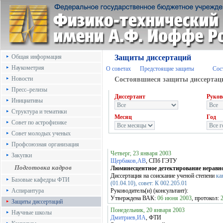
Общая информация
Защиты диссертаций
Наукометрия
О советах
Предстоящие защиты
Сос
Новости
Состоявшиеся защиты диссертац
Пресс–релизы
Диссертант
Руков
Инициативы
Структура и тематики
Месяц
Год
Совет по астрофизике
Совет молодых ученых
Профсоюзная организация
Четверг, 23 января 2003
Закупки
Щербаков,АВ
, СПб ГЭТУ
Подготовка кадров
Люминесцентное детектирование неравн
Диссертация на соискание ученой степени
ка
Базовые кафедры ФТИ
(01.04.10), совет: К 002.205.01
Аспирантура
Руководитель(и) (консультант):
Утверждена ВАК:
06 июня 2003
, протокол:
Защиты диссертаций
Понедельник, 20 января 2003
Научные школы
Дмитриев,ИА
, ФТИ