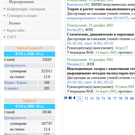
Понедельник, 16 декабря 2002
Мероприятия
Коновалов,ИИ
, ВНИИ неорганических мате
Конференции, совещания
Теория и расчет газово-вакансионного р
Диссертация на соискание ученой степени
до
Семинары и лекции
конденсированного состояния (01.04.07), сов
Разное
Понедельник, 16 декабря 2002
Костко,ИА
, ФТИ
Карта сайта
Статические, динамические и пороговые
СОУТ
Диссертация на соискание ученой степени
ка
(01.04.10), совет: К 002.205.02
Руководитель(и) (консультант):
Зегря,ГГ
Web of Science®
Утверждена ВАК:
14 марта 2003
, протокол:
ФТИ в 2000–20 гг.
Статей
25019
Понедельник, 16 декабря 2002
Михрин,СС
, ФТИ
Цитируемость
Инжекционные лазеры с квантовыми то
суммарная
323311
(выращивание методом молекулярно-пучк
на статью
12.9
Диссертация на соискание ученой степени
ка
(01.04.10), совет: К 002.205.02
Индекс Хирша
169
Руководитель(и) (консультант):
Устинов,ВМ
G-индекс
285
Утверждена ВАК:
14 марта 2003
, протокол:
72
73
74
75
76
77
78
79
80
71
Scopus®
ФТИ в 2000–20 гг.
Статей
28146
Цитируемость
суммарная
347747
на статью
12.4