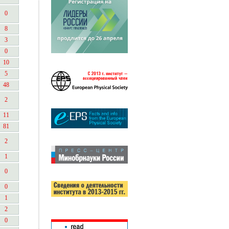
0
8
3
0
10
5
48
2
11
81
2
1
0
0
1
2
0