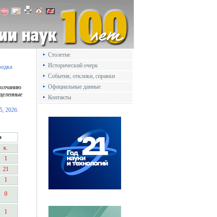
Столетие
Исторический очерк
водка
События, отклики, справки
Официальные данные
умолчанию
ыделенные
Контакты
5,
2026.
о
к.
1
21
1
0
1