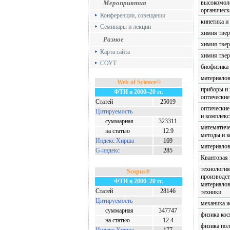
Мероприятия
высокомол
органическ
Конференции, совещания
кинетика и
Семинары и лекции
химия твер
Разное
химия твер
Карта сайта
химия твер
СОУТ
биофизика
материалов
Web of Science®
приборы и 
ФТИ в 2000–20 гг.
оптические
Статей
25019
оптические
Цитируемость
и комплек
суммарная
323311
математиче
на статью
12.9
методы и 
Индекс Хирша
169
материалов
G-индекс
285
Квантовая 
технология
Scopus®
производст
ФТИ в 2000–20 гг.
материалов
Статей
28146
техники
Цитируемость
механика ж
суммарная
347747
физика кос
на статью
12.4
физика по