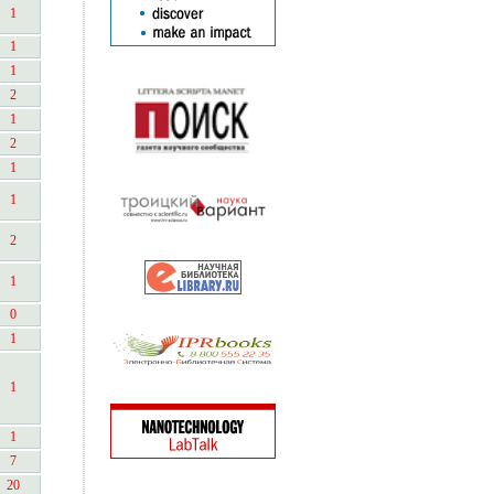
1
1
1
2
1
2
1
1
2
1
0
1
1
1
7
20