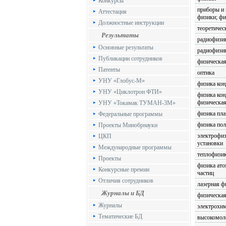
Конкурсы
приборы и
Аттестация
физики; фи
Должностные инструкции
теоретичес
Результаты
радиофизи
Основные результаты
радиофизик
Публикации сотрудников
физическая
Патенты
оптика
УНУ «Глобус-М»
физика кон
УНУ «Циклотрон ФТИ»
физика кон
физическа
УНУ «Токамак ТУМАН-3М»
физика пл
Федеральные программы
физика по
Проекты Минобрнауки
электрофиз
ЦКП
установки
Международные программы
теплофизик
Проекты
физика ато
Конкурсные премии
частиц
Отличия сотрудников
лазерная ф
Журналы и БД
физическа
Журналы
электрохи
Тематические БД
высокомол