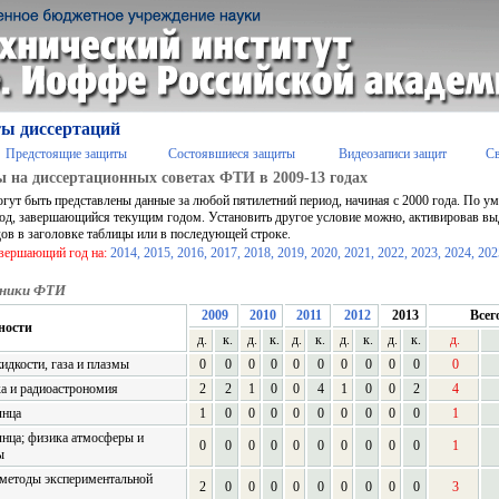
ы диссертаций
Предстоящие защиты
Состоявшиеся защиты
Видеозаписи защит
С
 на диссертационных советах ФТИ в 2009-13 годах
огут быть представлены данные за любой пятилетний период, начиная с 2000 года. По 
од, завершающийся текущим годом. Установить другое условие можно, активировав в
дов в заголовке таблицы или в последующей строке.
авершающий год на:
2014,
2015,
2016,
2017,
2018,
2019,
2020,
2021,
2022,
2023,
2024,
202
ники ФТИ
2009
2010
2011
2012
2013
Всег
ности
д.
к.
д.
к.
д.
к.
д.
к.
д.
к.
д.
идкости, газа и плазмы
0
0
0
0
0
0
0
0
0
0
0
а и радиоастрономия
2
2
1
0
0
4
1
0
0
2
4
лнца
1
0
0
0
0
0
0
0
0
0
1
нца; физика атмосферы и
0
0
0
0
0
0
0
0
0
0
1
ы
 методы экспериментальной
2
0
0
0
0
0
0
0
0
0
3