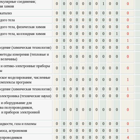
екулярные соединения;
0
0
0
0
0
0
0
1
0
0
0
ая химия
 катализ
0
0
0
0
0
0
0
0
0
0
0
дого тела
0
0
0
0
0
0
0
0
0
0
0
дого тела, физическая химия
0
0
0
0
0
0
0
0
0
0
0
дого тела, коллоидная химия
0
0
0
0
0
0
0
0
0
1
0
0
0
0
0
0
0
0
0
0
0
1
едение (химическая технология)
0
1
0
0
0
0
0
0
0
0
0
методы измерения (тепловые и
0
0
0
0
0
0
0
0
0
0
0
 величины)
 и оптико-электронные приборы
0
1
0
0
0
0
0
0
0
0
0
сы
ское моделирование, численные
0
1
0
0
0
0
0
0
0
0
1
комплексы программ
едение (химическая технология)
0
0
0
0
0
0
0
0
0
0
1
электроника (технические науки)
0
0
0
0
0
0
0
0
0
0
0
 и оборудование для
ва полупроводников,
0
0
0
0
0
0
0
0
0
0
0
 и приборов электронной
идкости, газа и плазмы
0
0
0
0
0
0
0
0
0
0
0
моса, астрономия
0
0
0
0
0
0
0
0
0
0
1
лупроводников
0
0
0
0
0
0
0
0
0
0
4