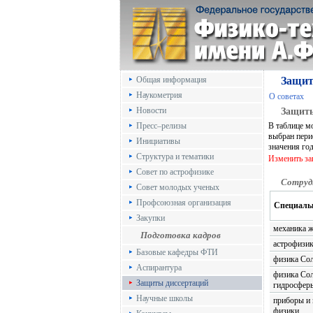
Общая информация
Защит
Наукометрия
О советах
Новости
Защиты
Пресс–релизы
В таблице м
выбран пери
Инициативы
значения го
Структура и тематики
Изменить з
Совет по астрофизике
Сотруд
Совет молодых ученых
Профсоюзная организация
Специаль
Закупки
механика ж
Подготовка кадров
астрофизик
Базовые кафедры ФТИ
физика Со
Аспирантура
физика Сол
Защиты диссертаций
гидросфер
Научные школы
приборы и
физики