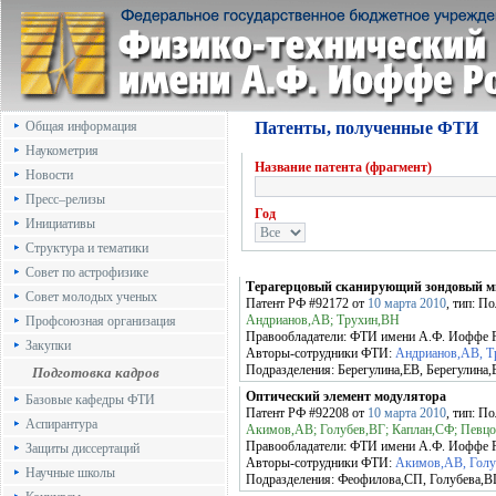
Общая информация
Патенты, полученные ФТИ
Наукометрия
Название патента (фрагмент)
Новости
Пресс–релизы
Год
Инициативы
Структура и тематики
Совет по астрофизике
Терагерцовый сканирующий зондовый м
Совет молодых ученых
Патент РФ
#92172
от
10 марта 2010
, тип: П
Андрианов,АВ; Трухин,ВН
Профсоюзная организация
Правообладатели:
ФТИ имени А.Ф. Иоффе
Закупки
Авторы-сотрудники ФТИ:
Андрианов,АВ, Т
Подразделения:
Берегулина,ЕВ, Берегулина,
Подготовка кадров
Оптический элемент модулятора
Базовые кафедры ФТИ
Патент РФ
#92208
от
10 марта 2010
, тип: П
Аспирантура
Акимов,АВ; Голубев,ВГ; Каплан,СФ; Певц
Правообладатели:
ФТИ имени А.Ф. Иоффе
Защиты диссертаций
Авторы-сотрудники ФТИ:
Акимов,АВ, Голу
Научные школы
Подразделения:
Феофилова,СП, Голубева,ВГ