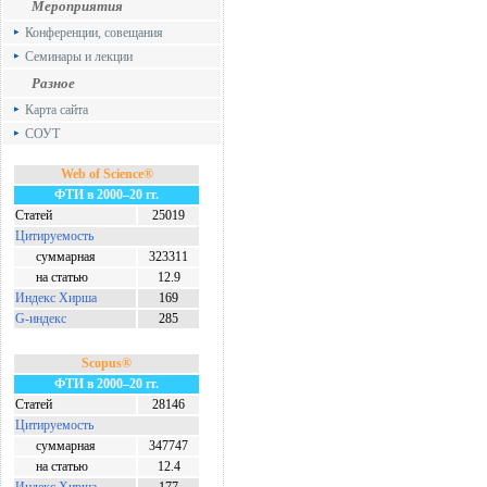
Мероприятия
Конференции, совещания
Семинары и лекции
Разное
Карта сайта
СОУТ
Web of Science®
ФТИ в 2000–20 гг.
Статей
25019
Цитируемость
суммарная
323311
на статью
12.9
Индекс Хирша
169
G-индекс
285
Scopus®
ФТИ в 2000–20 гг.
Статей
28146
Цитируемость
суммарная
347747
на статью
12.4