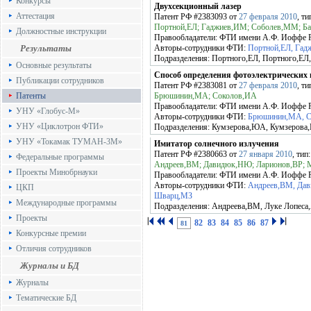
Конкурсы
Двухсекционный лазер
Аттестация
Патент РФ
#2383093
от
27 февраля 2010
, т
Портной,ЕЛ; Гаджиев,ИМ; Соболев,ММ; Б
Должностные инструкции
Правообладатели:
ФТИ имени А.Ф. Иоффе
Результаты
Авторы-сотрудники ФТИ:
Портной,ЕЛ, Гад
Подразделения:
Портного,ЕЛ, Портного,ЕЛ,
Основные результаты
Способ определения фотоэлектрических
Публикации сотрудников
Патент РФ
#2383081
от
27 февраля 2010
, т
Патенты
Брюшинин,МА; Соколов,ИА
Правообладатели:
ФТИ имени А.Ф. Иоффе
УНУ «Глобус-М»
Авторы-сотрудники ФТИ:
Брюшинин,МА, С
УНУ «Циклотрон ФТИ»
Подразделения:
Кумзерова,ЮА, Кумзеров
УНУ «Токамак ТУМАН-3М»
Имитатор солнечного излучения
Патент РФ
#2380663
от
27 января 2010
, тип
Федеральные программы
Андреев,ВМ; Давидюк,НЮ; Ларионов,ВР; 
Проекты Минобрнауки
Правообладатели:
ФТИ имени А.Ф. Иоффе
Авторы-сотрудники ФТИ:
Андреев,ВМ, Дав
ЦКП
Шварц,МЗ
Международные программы
Подразделения:
Андреева,ВМ, Луке Лопеса
Проекты
82
83
84
85
86
87
81
Конкурсные премии
Отличия сотрудников
Журналы и БД
Журналы
Тематические БД