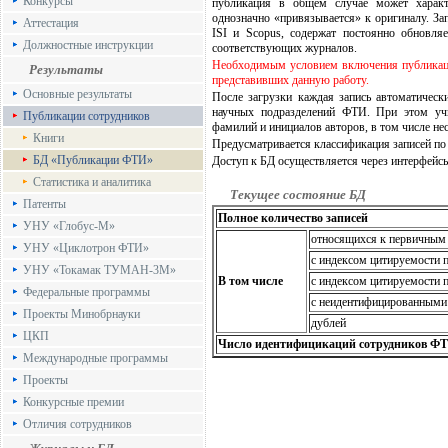
Конкурсы
публикация в общем случае может характ
однозначно «привязывается» к оригиналу. За
Аттестация
ISI и Scopus, содержат постоянно обновл
Должностные инструкции
соответствующих журналов.
Необходимым условием включения публикаци
Результаты
представивших данную работу.
Основные результаты
После загрузки каждая запись автоматическ
научных подразделений ФТИ. При этом уч
Публикации сотрудников
фамилий и инициалов авторов, в том числе не
Книги
Предусматривается классификация записей по 
БД «Публикации ФТИ»
Доступ к БД осуществляется через интерфейсы
Статистика и аналитика
Текущее состояние БД
Патенты
Полное количество записей
УНУ «Глобус-М»
относящихся к первичным
УНУ «Циклотрон ФТИ»
с индексом цитируемости п
УНУ «Токамак ТУМАН-3М»
В том числе
с индексом цитируемости п
Федеральные программы
c неидентифицированными
Проекты Минобрнауки
дублей
ЦКП
Число идентифицикаций сотрудников Ф
Международные программы
Проекты
Конкурсные премии
Отличия сотрудников