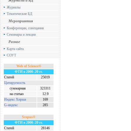
Журналы и БД
Журналы
Тематические БД
Мероприятия
Конференции, совещания
Семинары и лекции
Разное
Карта сайта
СОУТ
Web of Science®
ФТИ в 2000–20 гг.
Статей
25019
Цитируемость
суммарная
323311
на статью
12.9
Индекс Хирша
169
G-индекс
285
Scopus®
ФТИ в 2000–20 гг.
Статей
28146