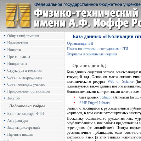
Общая информация
База данных «Публикации с
Наукометрия
Организация БД
Поиск по авторам – сотрудникам ФТИ
Новости
Журналы и сериальные издания
Пресс–релизы
Инициативы
Организация БД
Структура и тематики
База данных содержит записи, описывающие
текущий год
. Основная масса англоязычных
Совет по астрофизике
аналитического ресурса
Web of Science
(Ins
Совет молодых ученых
используются также данные нового аналитиче
Профсоюзная организация
Дополнительными контрольными источниками 
база данных
Scitation
(American Institut
Закупки
SPIE Digital Library
Подготовка кадров
Записи, относящиеся к русскоязычным публи
журналов, в том числе патронируемых инстит
Базовые кафедры ФТИ
Поскольку большинство русскоязычных журн
Аспирантура
опубликованные в них работы представлены в 
Защиты диссертаций
переводном (на английском). Иногда порта
русскоязычные публикации, если соответс
Научные школы
английский язык (в этих записях используют