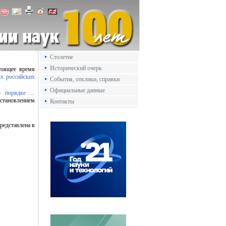
Столетие
Исторический очерк
тоящее время
х российских
События, отклики, справки
Официальные данные
 порядке ...
становлением
Контакты
редставлена в