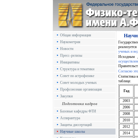
Общая информация
Науч
Наукометрия
Государств
реализуется
Новости
ученых и ве
Пресс–релизы
Исходным 
осуществле
Инициативы
Правительств
Структура и тематики
Согласно эт
Совет по астрофизике
Статистика 
таблице.
Совет молодых ученых
Профсоюзная организация
Год
Закупки
2003
Подготовка кадров
2006
Базовые кафедры ФТИ
2008
Аспирантура
2010
Защиты диссертаций
2012
Научные школы
2014