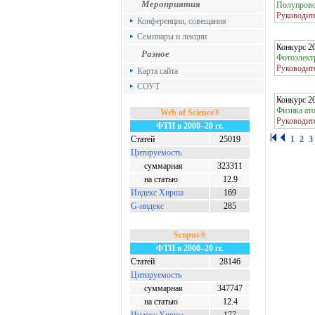
Мероприятия
Полупрово
Руководит
Конференции, совещания
Семинары и лекции
Конкурс 2
Разное
Фотоэлект
Руководит
Карта сайта
СОУТ
Конкурс 2
Физика ат
Web of Science®
Руководит
ФТИ в 2000–20 гг.
Статей
25019
1
2
3
Цитируемость
суммарная
323311
на статью
12.9
Индекс Хирша
169
G-индекс
285
Scopus®
ФТИ в 2000–20 гг.
Статей
28146
Цитируемость
суммарная
347747
на статью
12.4