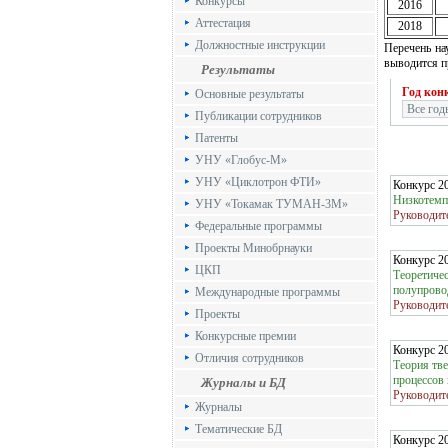
Конкурсы
2016
Аттестация
2018
Должностные инструкции
Перечень на
выводится п
Результаты
Год кон
Основные результаты
Публикации сотрудников
Патенты
УНУ «Глобус-М»
УНУ «Циклотрон ФТИ»
Конкурс 2
Низкотемп
УНУ «Токамак ТУМАН-3М»
Руководит
Федеральные программы
Проекты Минобрнауки
Конкурс 2
ЦКП
Теоретичес
полупрово
Международные программы
Руководит
Проекты
Конкурсные премии
Конкурс 2
Отличия сотрудников
Теория тве
процессов
Журналы и БД
Руководит
Журналы
Тематические БД
Конкурс 2