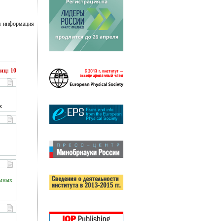
ая информация
ниц: 10
х
омных