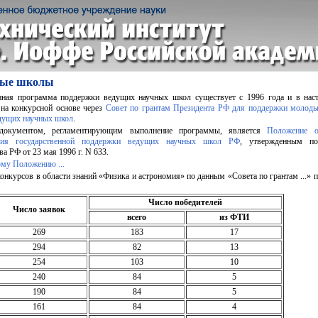
ные школы
енная программа поддержки ведущих научных школ существует с 1996 года и в нас
 на конкурсной основе через
Совет по грантам Президента РФ для поддержки молоды
дущих научных школ
.
документом, регламентирующим выполнение программы, является
Положение о
ния государственной поддержки ведущих научных школ РФ
, утвержденным по
а РФ от 23 мая 1996 г. N 633.
ому Положению ...
конкурсов в области знаний «Физика и астрономия» по данным «Совета по грантам ...» п
Число победителей
Число заявок
всего
из ФТИ
269
183
17
294
82
13
254
103
10
240
84
5
190
84
5
161
84
4