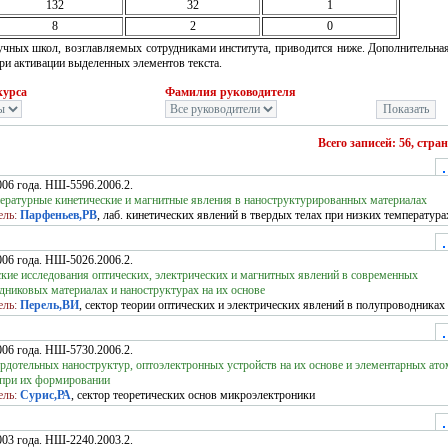
132
32
1
8
2
0
учных школ, возглавляемых сотрудниками института, приводится ниже. Дополнительн
ри активации выделенных элементов текста.
курса
Фамилия руководителя
Всего записей: 56, стра
006 года. НШ-5596.2006.2.
ературные кинетические и магнитные явления в наноструктурированных материалах
ель:
Парфеньев,РВ
, лаб. кинетических явлений в твердых телах при низких температура
006 года. НШ-5026.2006.2.
кие исследования оптических, электрических и магнитных явлений в современных
дниковых материалах и наноструктурах на их основе
ель:
Перель,ВИ
, сектор теории оптических и электрических явлений в полупроводниках
006 года. НШ-5730.2006.2.
рдотельных наноструктур, оптоэлектронных устройств на их основе и элементарных ат
 при их формировании
ель:
Сурис,РА
, сектор теоретических основ микроэлектроники
003 года. НШ-2240.2003.2.