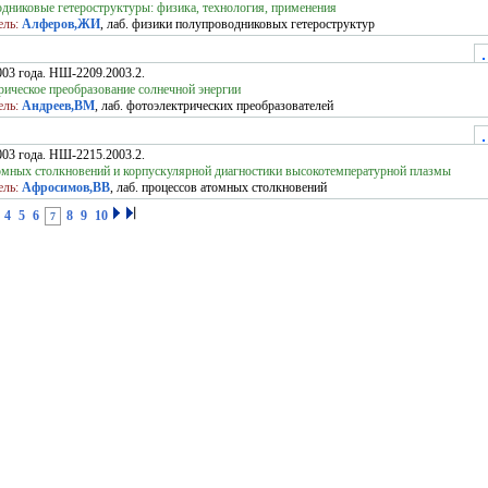
дниковые гетероструктуры: физика, технология, применения
ель:
Алферов,ЖИ
, лаб. физики полупроводниковых гетероструктур
003 года. НШ-2209.2003.2.
рическое преобразование солнечной энергии
ель:
Андреев,ВМ
, лаб. фотоэлектрических преобразователей
003 года. НШ-2215.2003.2.
омных столкновений и корпускулярной диагностики высокотемпературной плазмы
ель:
Афросимов,ВВ
, лаб. процессов атомных столкновений
4
5
6
8
9
10
7