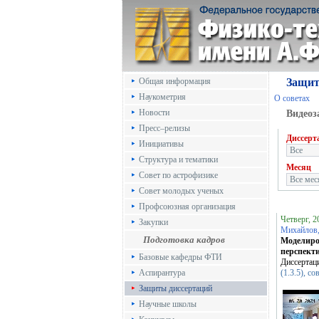
Общая информация
Защит
Наукометрия
О советах
Новости
Видеоз
Пресс–релизы
Диссерт
Инициативы
Структура и тематики
Месяц
Совет по астрофизике
Совет молодых ученых
Профсоюзная организация
Четверг, 
Закупки
Михайлов
Подготовка кадров
Моделиро
перспект
Базовые кафедры ФТИ
Диссертац
Аспирантура
(1.3.5), с
Защиты диссертаций
Научные школы