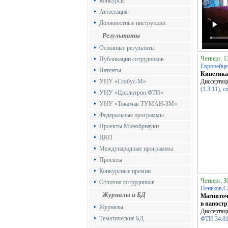
Конкурсы
Аттестация
Должностные инструкции
Результаты
Основные результаты
Четверг, 
Публикации сотрудников
Европейце
Патенты
Кинетика 
УНУ «Глобус-М»
Диссертац
(1.3.11), 
УНУ «Циклотрон ФТИ»
УНУ «Токамак ТУМАН-3М»
Федеральные программы
Проекты Минобрнауки
ЦКП
Международные программы
Проекты
Конкурсные премии
Четверг, 3
Отличия сотрудников
Пеньков,
Журналы и БД
Магниточ
в наност
Журналы
Диссертац
Тематические БД
ФТИ 34.01