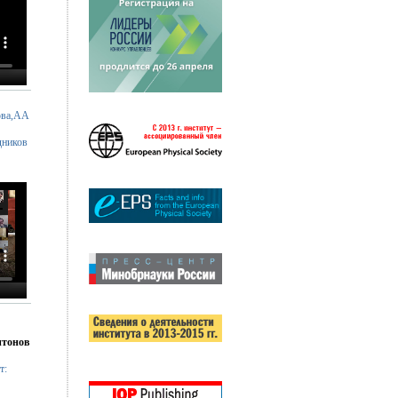
ова,АА
дников
итонов
т: