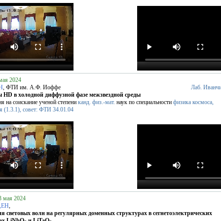
мая 2024
Н
, ФТИ им. А.Ф. Иоффе
Лаб. Иванч
 HD в холодной диффузной фазе межзвездной среды
ия на соискание ученой степени
канд. физ.-мат.
наук по специальности
физика космоса,
 (1.3.1), совет: ФТИ 34.01.04
3 мая 2024
,ЕН
,
я световых волн на регулярных доменных структурах в сегнетоэлектрических
ах LiNbO
и LiTaO