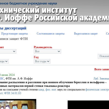
ы диссертаций
Предстоящие защиты
Состоявшиеся защиты
Видеозаписи защит
С
аписи защит ФТИ
ант
Руководитель
Год
Всего запи
20 июня 2024
,ВС
, ФТИ им. А.Ф. Иоффе
Лаб. Зиновь
вание распыления и рассеяния при ионном облучении бериллия и вольфрама –
ивных материалов первой стенки токамака-реактора
ия на соискание ученой степени
канд. физ.-мат.
наук по специальности
физическая электр
овет: ФТИ 34.01.03