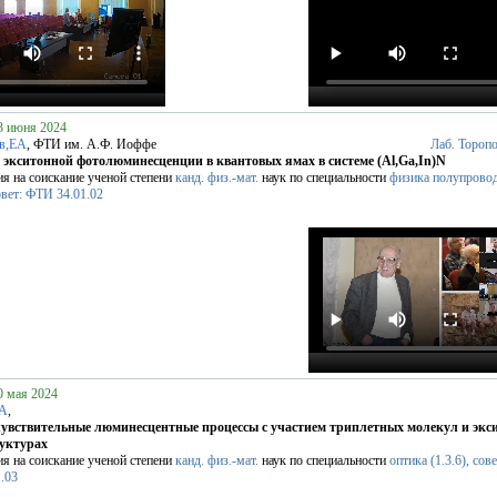
13 июня 2024
в,ЕА
, ФТИ им. А.Ф. Иоффе
Лаб. Тороп
экситонной фотолюминесценции в квантовых ямах в системе (Al,Ga,In)N
ия на соискание ученой степени
канд. физ.-мат.
наук по специальности
физика полупрово
совет: ФТИ 34.01.02
0 мая 2024
СА
,
увствительные люминесцентные процессы с участием триплетных молекул и экс
руктурах
ия на соискание ученой степени
канд. физ.-мат.
наук по специальности
оптика (1.3.6), сове
.03