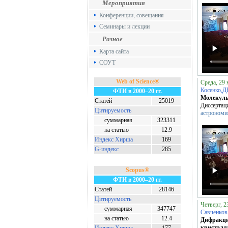
Мероприятия
Конференции, совещания
Семинары и лекции
Разное
Карта сайта
СОУТ
Web of Science®
Среда, 29 
Косенко,Д
ФТИ в 2000–20 гг.
Молекулы
Статей
25019
Диссертац
Цитируемость
астрономия
суммарная
323311
на статью
12.9
Индекс Хирша
169
G-индекс
285
Scopus®
ФТИ в 2000–20 гг.
Статей
28146
Цитируемость
Четверг, 2
суммарная
347747
Савченков
на статью
12.4
Дифракци
кристалл