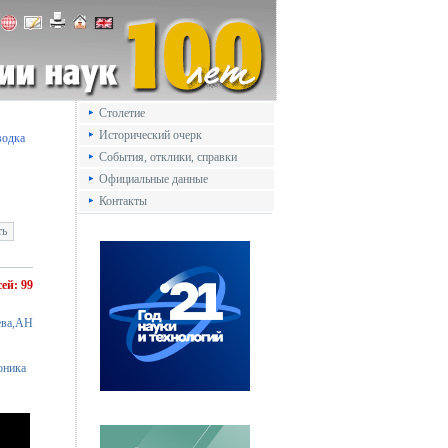
Столетие
Исторический очерк
водка
События, отклики, справки
Официальные данные
Контакты
сей: 99
ева,АН
оника