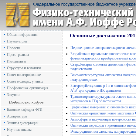
Общая информация
Основные достижения 201
Наукометрия
Первое прямое измерение скорости света 
Новости
Разработка и промышленное освоение вы
Пресс–релизы
фотоэлектрических преобразователей косм
Инициативы
Сверхбыстрая спиновая динамика и фазо
Структура и тематики
подсистемами
Совет по астрофизике
Высокотемпературная оптическая поляриз
полупроводниках
Совет молодых ученых
Быстродействующие p-i-n и лавинные фот
Профсоюзная организация
3
5
А
В
для среднего ИК-диапазона
Закупки
Транзисторные структуры на основе компо
материалов в ТГц области частот
Подготовка кадров
Графеновые материалы с изменяемой шир
Базовые кафедры ФТИ
Оптическая ориентация ионов марганца в
Аспирантура
Атмосферы и излучающие поверхности не
Защиты диссертаций
Оптические переходы в кремниевых нанок
Научные школы
Электродинамика слоистых полупроводник