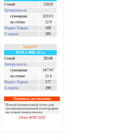
Статей
25019
Цитируемость
суммарная
323311
на статью
12.9
Индекс Хирша
169
G-индекс
285
Scopus®
ФТИ в 2000–20 гг.
Статей
28146
Цитируемость
суммарная
347747
на статью
12.4
Индекс Хирша
177
G-индекс
296
Основные достижения
Новый контрастный агент для
магниторезонансной томографии
на основе наноалмазов
Отчет ФТИ 2020