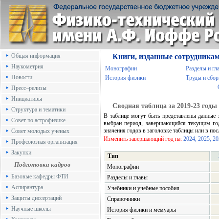
Общая информация
Книги, изданные сотрудника
Наукометрия
Монографии
Разделы и гл
Новости
История физики
Труды и сбо
Пресс–релизы
Инициативы
Сводная таблица за 2019-23 годы
Структура и тематики
В таблице могут быть представлены данные 
Совет по астрофизике
выбран период, завершающийся текущим год
значения годов в заголовке таблицы или в по
Совет молодых ученых
Изменить завершающий год на:
2024,
2025,
20
Профсоюзная организация
Закупки
Тип
Подготовка кадров
Монографии
Базовые кафедры ФТИ
Разделы и главы
Аспирантура
Учебники и учебные пособия
Защиты диссертаций
Справочники
Научные школы
История физики и мемуары