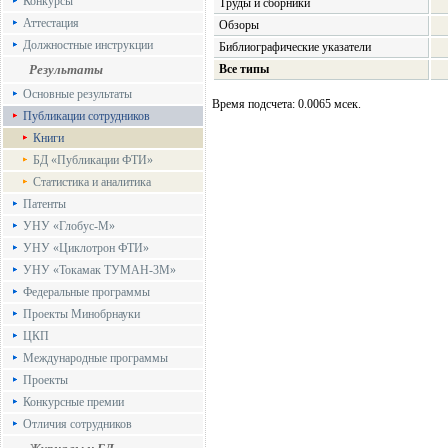
Конкурсы
Труды и сборники
Аттестация
Обзоры
Должностные инструкции
Библиографические указатели
Результаты
Все типы
Основные результаты
Время подсчета: 0.0065 мсек.
Публикации сотрудников
Книги
БД «Публикации ФТИ»
Статистика и аналитика
Патенты
УНУ «Глобус-М»
УНУ «Циклотрон ФТИ»
УНУ «Токамак ТУМАН-3М»
Федеральные программы
Проекты Минобрнауки
ЦКП
Международные программы
Проекты
Конкурсные премии
Отличия сотрудников