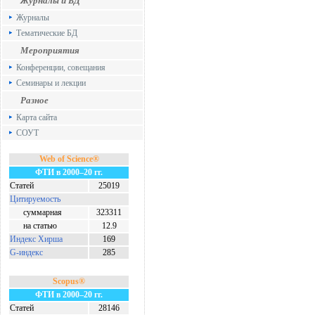
Журналы и БД
Журналы
Тематические БД
Мероприятия
Конференции, совещания
Семинары и лекции
Разное
Карта сайта
СОУТ
Web of Science®
ФТИ в 2000–20 гг.
Статей
25019
Цитируемость
суммарная
323311
на статью
12.9
Индекс Хирша
169
G-индекс
285
Scopus®
ФТИ в 2000–20 гг.
Статей
28146