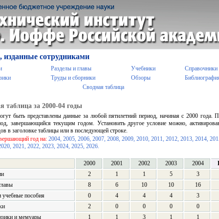
, изданные сотрудниками
и
Разделы и главы
Учебники
Справочники
зики
Труды и сборники
Обзоры
Библиографи
Сводная таблица
я таблица за 2000-04 годы
огут быть представлены данные за любой пятилетний период, начиная с 2000 года.
иод, завершающийся текущим годом. Установить другое условие можно, активирова
дов в заголовке таблицы или в последующей строке.
авершающий год на:
2004,
2005,
2006,
2007,
2008,
2009,
2010,
2011,
2012,
2013,
2014,
201
2020,
2021,
2022,
2023,
2024,
2025,
2026.
2000
2001
2002
2003
2004
ии
2
1
1
5
3
главы
8
6
10
10
16
 учебные пособия
0
4
4
4
3
ки
2
0
0
0
0
изики и мемуары
1
1
3
1
1