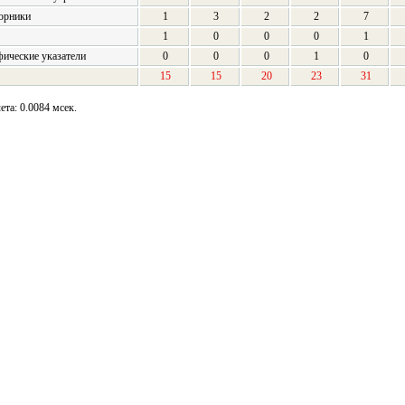
орники
1
3
2
2
7
1
0
0
0
1
ические указатели
0
0
0
1
0
15
15
20
23
31
та: 0.0084 мсек.