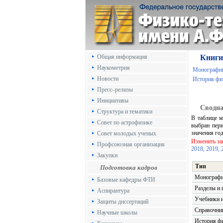
Общая информация
Книги
Наукометрия
Монографи
Новости
История фи
Пресс–релизы
Инициативы
Сводна
Структура и тематики
В таблице м
Совет по астрофизике
выбран пер
значения го
Совет молодых ученых
Изменить з
Профсоюзная организация
2018,
2019,
Закупки
Тип
Подготовка кадров
Монограф
Базовые кафедры ФТИ
Разделы и 
Аспирантура
Учебники и
Защиты диссертаций
Справочни
Научные школы
История ф