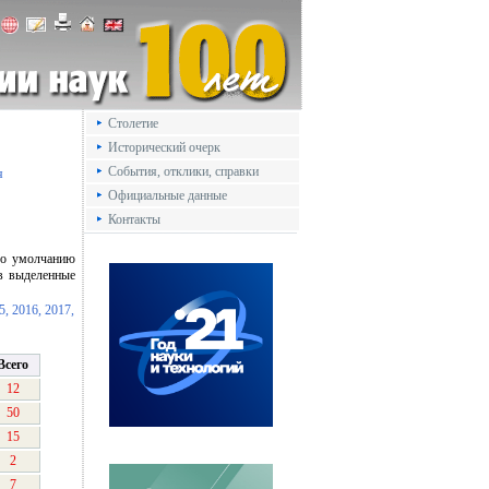
Столетие
Исторический очерк
События, отклики, справки
я
Официальные данные
Контакты
 По умолчанию
в выделенные
5,
2016,
2017,
Всего
12
50
15
2
7