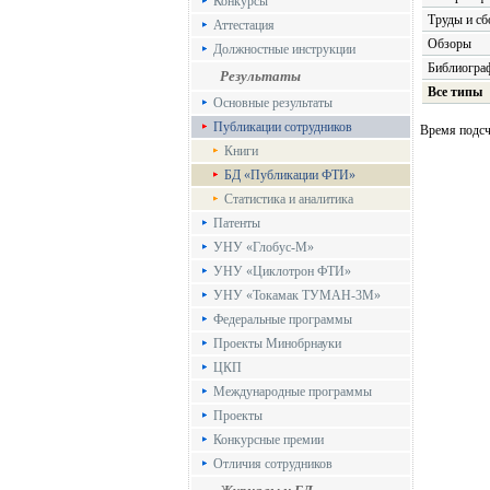
Конкурсы
Труды и сб
Аттестация
Обзоры
Должностные инструкции
Библиограф
Результаты
Все типы
Основные результаты
Публикации сотрудников
Время подсче
Книги
БД «Публикации ФТИ»
Статистика и аналитика
Патенты
УНУ «Глобус-М»
УНУ «Циклотрон ФТИ»
УНУ «Токамак ТУМАН-3М»
Федеральные программы
Проекты Минобрнауки
ЦКП
Международные программы
Проекты
Конкурсные премии
Отличия сотрудников