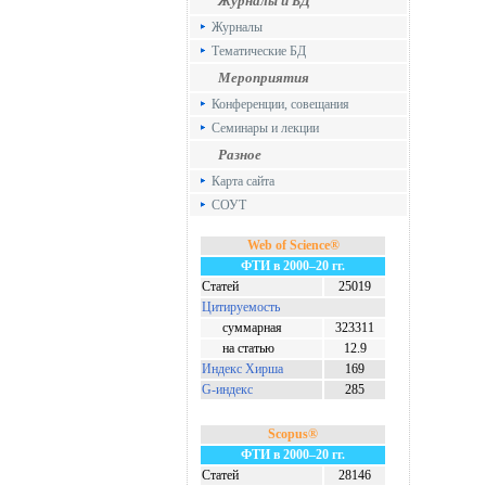
Журналы и БД
Журналы
Тематические БД
Мероприятия
Конференции, совещания
Семинары и лекции
Разное
Карта сайта
СОУТ
Web of Science®
ФТИ в 2000–20 гг.
Статей
25019
Цитируемость
суммарная
323311
на статью
12.9
Индекс Хирша
169
G-индекс
285
Scopus®
ФТИ в 2000–20 гг.
Статей
28146