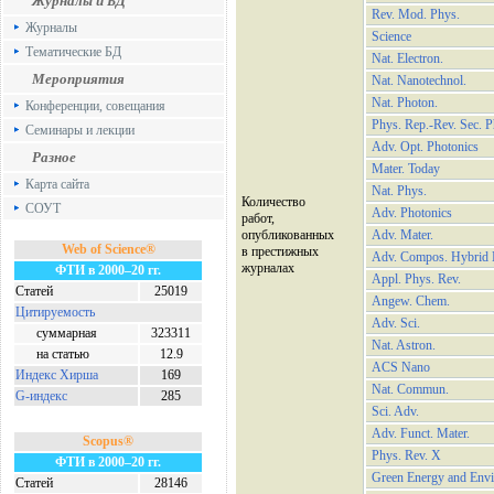
Журналы и БД
Rev. Mod. Phys.
Журналы
Science
Тематические БД
Nat. Electron.
Мероприятия
Nat. Nanotechnol.
Nat. Photon.
Конференции, совещания
Phys. Rep.-Rev. Sec. Ph
Семинары и лекции
Adv. Opt. Photonics
Разное
Mater. Today
Карта сайта
Nat. Phys.
Количество
СОУТ
Adv. Photonics
работ,
опубликованных
Adv. Mater.
Web of Science®
в престижных
Adv. Compos. Hybrid 
журналах
ФТИ в 2000–20 гг.
Appl. Phys. Rev.
Статей
25019
Angew. Chem.
Цитируемость
Adv. Sci.
суммарная
323311
Nat. Astron.
на статью
12.9
ACS Nano
Индекс Хирша
169
Nat. Commun.
G-индекс
285
Sci. Adv.
Adv. Funct. Mater.
Scopus®
Phys. Rev. X
ФТИ в 2000–20 гг.
Green Energy and Env
Статей
28146