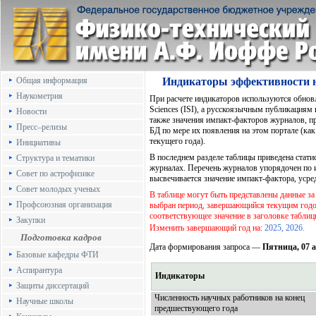
Общая информация
Индикаторы эффективности 
Наукометрия
При расчете индикаторов используются обнов
Sciences (ISI),
а русскоязычным публикациям 
Новости
также значения импакт-факторов журналов, пре
Пресс–релизы
БД по мере их появления на этом портале (ка
текущего года).
Инициативы
В последнем разделе таблицы приведена стати
Структура и тематики
журналах. Перечень журналов упорядочен по и
Совет по астрофизике
высвечивается значение импакт-фактора, усре
Совет молодых ученых
В таблице могут быть представлены данные за
Профсоюзная организация
выбран период, завершающийся текущим годо
соответствующее значение в заголовке таблиц
Закупки
Изменить завершающий год на:
2025,
2026.
Подготовка кадров
Дата формирования запроса —
Пятница, 07 а
Базовые кафедры ФТИ
Аспирантура
Индикаторы
Защиты диссертаций
Численность научных работников на конец
Научные школы
предшествующего года