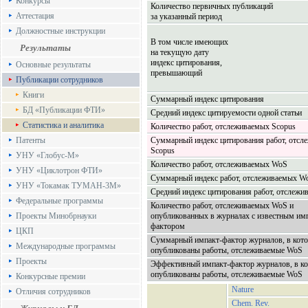
Конкурсы
Количество первичных публикаций
Аттестация
за указанный период
Должностные инструкции
В том числе имеющих
Результаты
на текущую дату
индекс цитирования,
Основные результаты
превышающий
Публикации сотрудников
Книги
Суммарный индекс цитирования
БД «Публикации ФТИ»
Средний индекс цитируемости одной статьи
Статистика и аналитика
Количество работ, отслеживаемых Scopus
Патенты
Суммарный индекс цитирования работ, отсл
Scopus
УНУ «Глобус-М»
Количество работ, отслеживаемых WoS
УНУ «Циклотрон ФТИ»
Суммарный индекс работ, отслеживаемых W
УНУ «Токамак ТУМАН-3М»
Средний индекс цитирования работ, отслеж
Федеральные программы
Количество работ, отслеживаемых WoS и
Проекты Минобрнауки
опубликованных в журналах с известным им
фактором
ЦКП
Суммарный импакт-фактор журналов, в кот
Международные программы
опубликованы работы, отслеживаемые WoS
Проекты
Эффективный импакт-фактор журналов, в к
опубликованы работы, отслеживаемые WoS
Конкурсные премии
Nature
Отличия сотрудников
Chem. Rev.