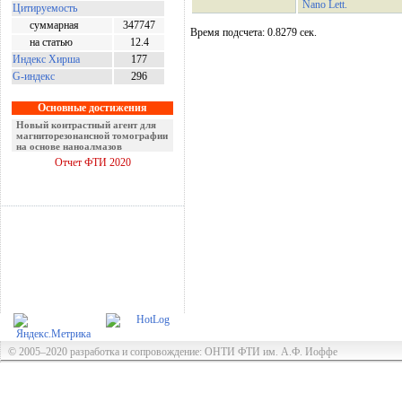
Nano Lett.
Цитируемость
суммарная
347747
Время подсчета: 0.8279 сек.
на статью
12.4
Индекс Хирша
177
G-индекс
296
Основные достижения
Новый контрастный агент для
магниторезонансной томографии
на основе наноалмазов
Отчет ФТИ 2020
© 2005–2020 разработка и сопровождение: ОНТИ ФТИ им. А.Ф. Иоффе