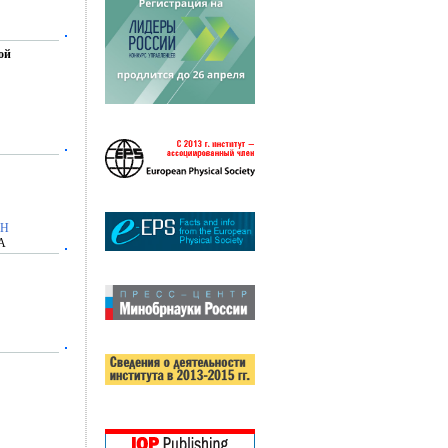
ой
МН
СА