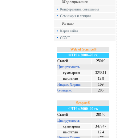
Мероприятия
Конференции, совещания
Семинары и лекции
Разное
Карта сайта
СОУТ
Web of Science®
ФТИ в 2000–20 гг.
Статей
25019
Цитируемость
суммарная
323311
на статью
12.9
Индекс Хирша
169
G-индекс
285
Scopus®
ФТИ в 2000–20 гг.
Статей
28146
Цитируемость
суммарная
347747
на статью
12.4