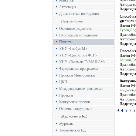
Правообла
Конкурсы
Авторы-с
Аттестация
Подраздел
Должностные инструкции
Способ и
Результаты
удельной
Патент Р
Основные результаты
Еуров,ДА;
Правообла
Публикации сотрудников
Авторы-с
Патенты
Подраздел
УНУ «Глобус-М»
Способ и
УНУ «Циклотрон ФТИ»
Патент Р
Блохин,СА
УНУ «Токамак ТУМАН-3М»
Правообла
Федеральные программы
Авторы-с
Подраздел
Проекты Минобрнауки
Вакуумны
ЦКП
Патент Р
Международные программы
Бондарев,
Правообла
Проекты
Авторы-с
Конкурсные премии
Подраздел
Отличия сотрудников
1
2
3
Журналы и БД
Журналы
Тематические БД