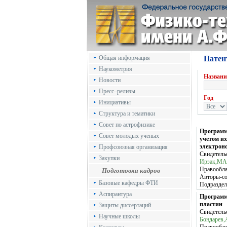
Общая информация
Патен
Наукометрия
Названи
Новости
Пресс–релизы
Год
Инициативы
Структура и тематики
Совет по астрофизике
Программ
Совет молодых ученых
учетом и
электрон
Профсоюзная организация
Свидетель
Закупки
Ирзак,МА
Правообла
Подготовка кадров
Авторы-с
Базовые кафедры ФТИ
Подраздел
Аспирантура
Программ
пластин
Защиты диссертаций
Свидетель
Научные школы
Бондарев,