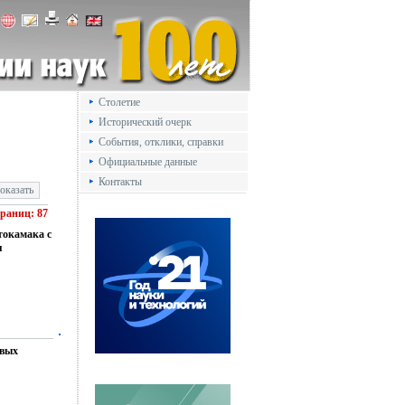
Столетие
Исторический очерк
События, отклики, справки
Официальные данные
Контакты
траниц: 87
токамака с
я
овых