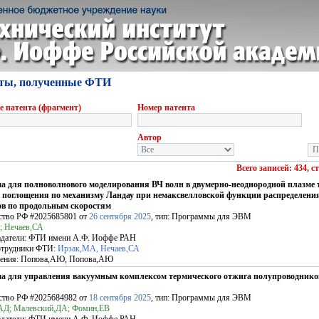
ты, полученные ФТИ
е патента (фрагмент)
Номер патента
Автор
Всего записей: 434, с
а для полноволнового моделирования ВЧ волн в двумерно-неоднородной плазме 
х поглощения по механизму Ландау при немаксвелловской функции распределени
ов по продольным скоростям
ство РФ
#2025685801
от
26 сентября 2025
, тип: Программы для ЭВМ
; Нечаев,СА
датели:
ФТИ имени А.Ф. Иоффе РАН
отрудники ФТИ:
Ирзак,МА, Нечаев,СА
ения:
Попова,АЮ, Попова,АЮ
а для управления вакуумным комплексом термического отжига полупроводник
ство РФ
#2025684982
от
18 сентября 2025
, тип: Программы для ЭВМ
АД; Малевский,ДА; Фомин,ЕВ