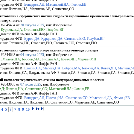
датели:
ФТИ имени А.Ф. Иоффе РАН
отрудники ФТИ:
Бондарев,АД, Малевский,ДА, Фомин,ЕВ
ения:
Пихтина,НА, Маричева,АЕ, Слипченко,СО
зготовления сферических частиц гидроксилированного кремнезема с ультравысок
 поверхностью
Ф
#2845484
от
20 августа 2025
, тип: Изобретение
 Курдюков,ДА; Стовпяга,ЕЮ; Голубев,ВГ
датели:
ФТИ имени А.Ф. Иоффе РАН
отрудники ФТИ:
Еуров,ДА, Курдюков,ДА, Стовпяга,ЕЮ, Голубев,ВГ
ения:
Стовпяга,ЕЮ, Стовпяга,ЕЮ, Стовпяга,ЕЮ, Стовпяга,ЕЮ
зготовления одномодового вертикально-излучающего лазера
Ф
#2844643
от
04 августа 2025
, тип: Изобретение
; Малеев,НА; Бобров,МА; Блохин,АА; Ковач,ЯН; Марчий,МН
датели:
ФТИ имени А.Ф. Иоффе РАН
отрудники ФТИ:
Блохин,СА, Малеев,НА, Бобров,МА, Блохин,АА, Ковач,ЯН, Марчий,
ения:
Блохина,СА, Цацульникова,АФ, Блохина,СА, Блохина,СА, Блохина,СА, Блохина,
й комплекс термического отжига полупроводниковых пластин
Ф
#2843085
от
07 июля 2025
, тип: Изобретение
АД; Пихтин,НА; Слипченко,СО; Малевский,ДА; Фомин,ЕВ
датели:
ФТИ имени А.Ф. Иоффе РАН
отрудники ФТИ:
Бондарев,АД, Пихтин,НА, Слипченко,СО, Малевский,ДА, Фомин,ЕВ
ения:
Пихтина,НА, Пихтина,НА, Слипченко,СО, Маричева,АЕ, Слипченко,СО
4
5
7
8
9
10
6