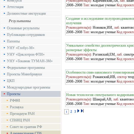
Конкурсы
Руководитель(и):
Карачинский,ЛЯ,
лаб.
кван
2008–2008
Тип:
молодые ученые
Код проект
Аттестация
Должностные инструкции
Создание и исследование полупроводниково
Результаты
излучения
Руководитель(и):
Новиков,ИИ,
лаб.
квантов
Основные результаты
2008–2008
Тип:
молодые ученые
Код проект
Публикации сотрудников
Патенты
Уникальное семейство диэлектрических кри
УНУ «Глобус-М»
размерные эффекты
УНУ «Циклотрон ФТИ»
Руководитель(и):
Рогинский,ЕМ,
лаб.
спектр
2008–2008
Тип:
молодые ученые
Код проект
УНУ «Токамак ТУМАН-3М»
Федеральные программы
Особенности спин-зависимого туннелировани
Проекты Минобрнауки
Руководитель(и):
Рожанский,ИВ,
сектор
тео
ЦКП
2008–2008
Тип:
молодые ученые
Код проект
Международные программы
Проекты
Новая технология спектрального кодировани
Руководитель(и):
Шамрай,АВ,
лаб.
квантово
РФФИ
2008–2008
Тип:
молодые ученые
Код проект
Роснаука
2
3
1
Президиум РАН
СПбНЦ РАН
Совет по грантам РФ
Администрация СПб