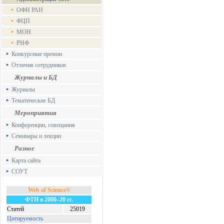
ОФН РАН
ФЦП
МОН
РНФ
Конкурсные премии
Отличия сотрудников
Журналы и БД
Журналы
Тематические БД
Мероприятия
Конференции, совещания
Семинары и лекции
Разное
Карта сайта
СОУТ
Web of Science®
ФТИ в 2000–20 гг.
Статей
25019
Цитируемость