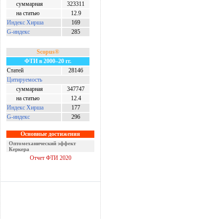
суммарная
323311
на статью
12.9
Индекс Хирша
169
G-индекс
285
Scopus®
ФТИ в 2000–20 гг.
Статей
28146
Цитируемость
суммарная
347747
на статью
12.4
Индекс Хирша
177
G-индекс
296
Основные достижения
Оптомеханический эффект
Керкера
Отчет ФТИ 2020