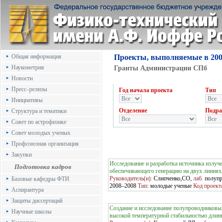
Общая информация
Проекты, выполняемые в 200
Наукометрия
Гранты Администрации СПб
Новости
Пресс–релизы
Год начала проекта
Тип
Инициативы
Отделение
Подра
Структура и тематики
Совет по астрофизике
Совет молодых ученых
Профсоюзная организация
Закупки
Исследование и разработка источника излуч
Подготовка кадров
обеспечивающего генерацию на двух линиях,
Руководитель(и):
Слипченко,СО,
лаб.
полупр
Базовые кафедры ФТИ
2008–2008
Тип:
молодые ученые
Код проект
Аспирантура
Защиты диссертаций
Создание и исследование полупроводниковых
Научные школы
высокой температурной стабильностью длин