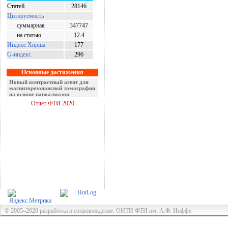
Статей
28146
Цитируемость
суммарная
347747
на статью
12.4
Индекс Хирша
177
G-индекс
296
Основные достижения
Новый контрастный агент для
магниторезонансной томографии
на основе наноалмазов
Отчет ФТИ 2020
© 2005–2020 разработка и сопровождение: ОНТИ ФТИ им. А.Ф. Иоффе