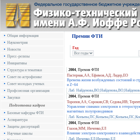
Общая информация
Премии ФТИ
Наукометрия
Год
Новости
Пресс–релизы
Инициативы
2004
, Премия ФТИ
Структура и тематики
Пастернак,АА; Ефимов,АД; Лидер,ЕО
Совет по астрофизике
Времена жизни возбужденных состояний и ст
Совет молодых ученых
и Z~64
Лаб. Найденова,ВО;Найденова,ВО;Найдено
Профсоюзная организация
2004
, Премия ФТИ
Закупки
Торопов,АА; Сорокин,СВ; Седова,ИВ; Терент
Подготовка кадров
Управление спинами электронов в гетеростр
магнитных полупроводников
Базовые кафедры ФТИ
Лаб. Копьева,ПС;Копьева,ПС;Копьева,ПС;Ко
Аспирантура
2004
, Премия ФТИ
Защиты диссертаций
Глазов,ММ; Ивченко,ЕЛ
Влияние электрон-электронного взаимодейств
Научные школы
Лаб. Ивченко,ЕЛ;Ивченко,ЕЛ