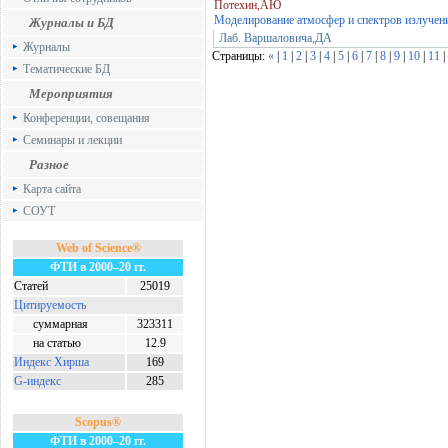
Потехин,АЮ
Моделирование атмосфер и спектров излучен
Журналы и БД
Лаб. Варшаловича,ДА
Журналы
Страницы:
«
|
1
|
2
|
3
|
4
|
5
|
6
|
7
|
8
|
9
|
10
|
11
|
Тематические БД
Мероприятия
Конференции, совещания
Семинары и лекции
Разное
Карта сайта
СОУТ
Web of Science®
ФТИ в 2000–20 гг.
Статей
25019
Цитируемость
суммарная
323311
на статью
12.9
Индекс Хирша
169
G-индекс
285
Scopus®
ФТИ в 2000–20 гг.