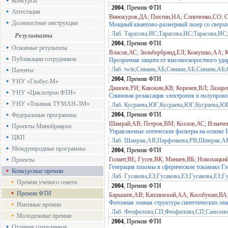
Конкурсы
2004
, Премия ФТИ
Аттестация
Винокуров,ДА; Пихтин,НА; Слипченко,СО; С
Должностные инструкции
Мощный квантово-размерный лазер со сверх
Лаб. Тарасова,ИС;Тарасова,ИС;Тарасова,ИС
Результаты
2004
, Премия ФТИ
Основные результаты
Власов,АС; Зильбербранд,ЕЛ; Кожушко,АА; 
Публикации сотрудников
Прозрачная защита от высокоскоростного уда
Лаб. twin;Синани,АБ;Синани,АБ;Синани,АБ
Патенты
2004
, Премия ФТИ
УНУ «Глобус-М»
Джиоев,РИ; Кавокин,КВ; Коренев,ВЛ; Лазар
УНУ «Циклотрон ФТИ»
Cпиновая релаксация электронов в полупрово
УНУ «Токамак ТУМАН-3М»
Лаб. Кусраева,ЮГ;Кусраева,ЮГ;Кусраева,Ю
2004
, Премия ФТИ
Федеральные программы
Шамрай,АВ; Петров,ВМ; Козлов,АС; Ильиче
Проекты Минобрнауки
Управляемые оптические фильтры на основе 
ЦКП
Лаб. Шамрая,АВ;Парфеньева,РВ;Шамрая,
Международные программы
2004
, Премия ФТИ
Голант,ВЕ; Гусев,ВК; Минаев,ВБ; Новохацк
Проекты
Генерация плазмы в сферическом токамаке Г
Конкурсные премии
Лаб. Гусакова,ЕЗ;Гусакова,ЕЗ;Гусакова,ЕЗ;Г
Премии ученого совета
2004
, Премия ФТИ
Премии ФТИ
Барышев,АВ; Каплянский,АА; Кособукин,ВА;
Фотонная зонная структура синтетических оп
Именные премии
Лаб. Феофилова,СП;Феофилова,СП;Самсон
Молодежные премии
2004
, Премия ФТИ
Отличия сотрудников