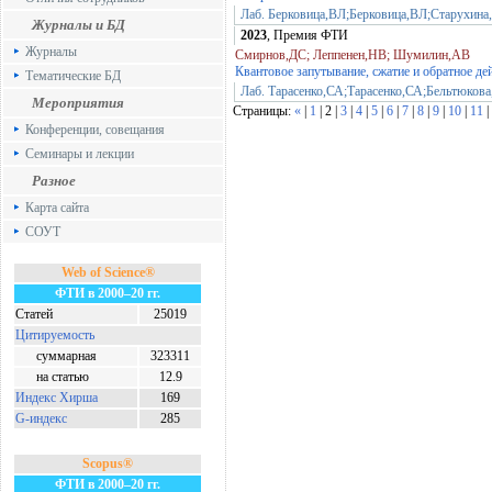
Лаб. Берковица,ВЛ;Берковица,ВЛ;Старухин
Журналы и БД
2023
, Премия ФТИ
Журналы
Смирнов,ДС; Леппенен,НВ; Шумилин,АВ
Квантовое запутывание, сжатие и обратное де
Тематические БД
Лаб. Тарасенко,СА;Тарасенко,СА;Бельтюков
Мероприятия
Страницы:
«
|
1
| 2 |
3
|
4
|
5
|
6
|
7
|
8
|
9
|
10
|
11
|
Конференции, совещания
Семинары и лекции
Разное
Карта сайта
СОУТ
Web of Science®
ФТИ в 2000–20 гг.
Статей
25019
Цитируемость
суммарная
323311
на статью
12.9
Индекс Хирша
169
G-индекс
285
Scopus®
ФТИ в 2000–20 гг.