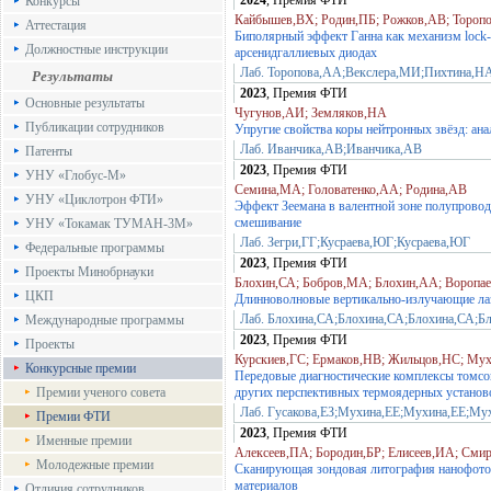
2024
, Премия ФТИ
Конкурсы
Кайбышев,ВХ; Родин,ПБ; Рожков,АВ; Тороп
Аттестация
Биполярный эффект Ганна как механизм lock
Должностные инструкции
арсенидгаллиевых диодах
Лаб. Торопова,АА;Векслера,МИ;Пихтина,Н
Результаты
2023
, Премия ФТИ
Основные результаты
Чугунов,АИ; Земляков,НА
Публикации сотрудников
Упругие свойства коры нейтронных звёзд: ана
Лаб. Иванчика,АВ;Иванчика,АВ
Патенты
2023
, Премия ФТИ
УНУ «Глобус-М»
Семина,МА; Головатенко,АА; Родина,АВ
УНУ «Циклотрон ФТИ»
Эффект Зеемана в валентной зоне полупровод
смешивание
УНУ «Токамак ТУМАН-3М»
Лаб. Зегри,ГГ;Кусраева,ЮГ;Кусраева,ЮГ
Федеральные программы
2023
, Премия ФТИ
Проекты Минобрнауки
Блохин,СА; Бобров,МА; Блохин,АА; Воропа
ЦКП
Длинноволновые вертикально-излучающие лаз
Лаб. Блохина,СА;Блохина,СА;Блохина,СА;Б
Международные программы
2023
, Премия ФТИ
Проекты
Курскиев,ГС; Ермаков,НВ; Жильцов,НС; Мух
Конкурсные премии
Передовые диагностические комплексы томсон
Премии ученого совета
других перспективных термоядерных установ
Лаб. Гусакова,ЕЗ;Мухина,ЕЕ;Мухина,ЕЕ;Мух
Премии ФТИ
2023
, Премия ФТИ
Именные премии
Алексеев,ПА; Бородин,БР; Елисеев,ИА; См
Молодежные премии
Сканирующая зондовая литография нанофото
материалов
Отличия сотрудников