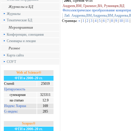
2001
, Премия ФТИ
Андреев,ВМ; Грилихес,ВА; Румянцев,ВД
Журналы и БД
Фотоэлектрическое преобразование концентри
Журналы
Лаб. Андреева,ВМ;Андреева,ВМ;Андреева,
Тематические БД
Страницы:
«
|
1
|
2
|
3
|
4
|
5
|
6
|
7
|
8
|
9
|
10
|
11
|
Мероприятия
Конференции, совещания
Семинары и лекции
Разное
Карта сайта
СОУТ
Web of Science®
ФТИ в 2000–20 гг.
Статей
25019
Цитируемость
суммарная
323311
на статью
12.9
Индекс Хирша
169
G-индекс
285
Scopus®
ФТИ в 2000–20 гг.