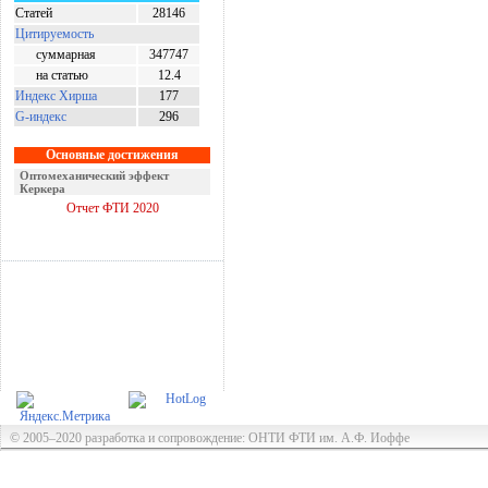
Статей
28146
Цитируемость
суммарная
347747
на статью
12.4
Индекс Хирша
177
G-индекс
296
Основные достижения
Оптомеханический эффект
Керкера
Отчет ФТИ 2020
© 2005–2020 разработка и сопровождение: ОНТИ ФТИ им. А.Ф. Иоффе