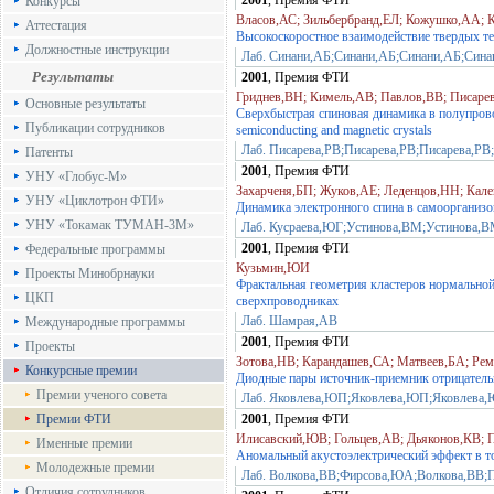
2001
, Премия ФТИ
Конкурсы
Власов,АС; Зильбербранд,ЕЛ; Кожушко,АА; 
Аттестация
Высокоскоростное взаимодействие твердых т
Должностные инструкции
Лаб. Синани,АБ;Синани,АБ;Синани,АБ;Син
Результаты
2001
, Премия ФТИ
Гриднев,ВН; Кимель,АВ; Павлов,ВВ; Писаре
Основные результаты
Сверхбыстрая спиновая динамика в полупровод
Публикации сотрудников
semiconducting and magnetic crystals
Лаб. Писарева,РВ;Писарева,РВ;Писарева,РВ
Патенты
2001
, Премия ФТИ
УНУ «Глобус-М»
Захарченя,БП; Жуков,АЕ; Леденцов,НН; Кал
УНУ «Циклотрон ФТИ»
Динамика электронного спина в самоорганиз
УНУ «Токамак ТУМАН-3М»
Лаб. Кусраева,ЮГ;Устинова,ВМ;Устинова,
2001
, Премия ФТИ
Федеральные программы
Кузьмин,ЮИ
Проекты Минобрнауки
Фрактальная геометрия кластеров нормальной
ЦКП
сверхпроводниках
Лаб. Шамрая,АВ
Международные программы
2001
, Премия ФТИ
Проекты
Зотова,НВ; Карандашев,СА; Матвеев,БА; Ре
Конкурсные премии
Диодные пары источник-приемник отрицательн
Премии ученого совета
Лаб. Яковлева,ЮП;Яковлева,ЮП;Яковлева
Премии ФТИ
2001
, Премия ФТИ
Илисавский,ЮВ; Гольцев,АВ; Дьяконов,КВ; 
Именные премии
Аномальный акустоэлектрический эффект в то
Молодежные премии
Лаб. Волкова,ВВ;Фирсова,ЮА;Волкова,ВВ;
Отличия сотрудников