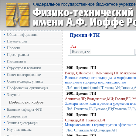
Общая информация
Премии ФТИ
Наукометрия
Год
Новости
Пресс–релизы
Инициативы
2001
, Премия ФТИ
Структура и тематики
Вакар,З; Денисов,Е; Компанеец,ТН; Макарен
Совет по астрофизике
Влияние атомарного водорода на морфологию 
Совет молодых ученых
накопление водорода под поверхностью
Лаб. undef;undef;undef;Титкова,АН;Титкова
Профсоюзная организация
2001
, Премия ФТИ
Закупки
Аскинази,ЛГ; Вильджюнас,МИ; Голант,ВЕ; Ж
Подготовка кадров
Электрические поля и режимы удержания пла
Лаб. Гусакова,ЕЗ;Гусакова,ЕЗ;Гусакова,ЕЗ;Г
Базовые кафедры ФТИ
2001
, Премия ФТИ
Аспирантура
Слуцкер,АИ; Гиляров,ВЛ
Защиты диссертаций
Микромеханизмы термоупругого эффекта в т
Научные школы
Лаб. Слуцкера,АИ;Слуцкера,АИ