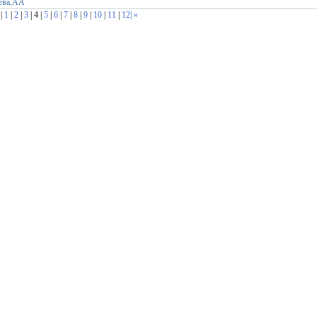
дева,АА
|
1
|
2
|
3
| 4 |
5
|
6
|
7
|
8
|
9
|
10
|
11
|
12
| »