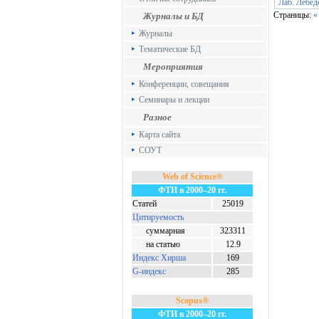
Лаб. Лебе
Страницы:
«
Журналы и БД
Журналы
Тематические БД
Мероприятия
Конференции, совещания
Семинары и лекции
Разное
Карта сайта
СОУТ
Web of Science®
ФТИ в 2000–20 гг.
Статей
25019
Цитируемость
суммарная
323311
на статью
12.9
Индекс Хирша
169
G-индекс
285
Scopus®
ФТИ в 2000–20 гг.