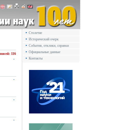
Столетие
Исторический очерк
События, отклики, справки
Официальные данные
аписей: 116
Контакты