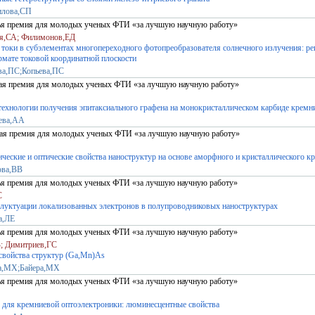
илова,СП
тья премия для молодых ученых ФТИ «за лучшую научную работу»
я,СА; Филимонов,ЕД
токи в субэлементах многопереходного фотопреобразователя солнечного излучения: р
рмате токовой координатной плоскости
ва,ПС;Копьева,ПС
рая премия для молодых ученых ФТИ «за лучшую научную работу»
технологии получения эпитаксиального графена на монокристаллическом карбиде кремн
дева,АА
вая премия для молодых ученых ФТИ «за лучшую научную работу»
ческие и оптические свойства наноструктур на основе аморфного и кристаллического к
ова,ВВ
тья премия для молодых ученых ФТИ «за лучшую научную работу»
С
луктуации локализованных электронов в полупроводниковых наноструктурах
а,ЛЕ
тья премия для молодых ученых ФТИ «за лучшую научную работу»
; Димитриев,ГС
свойства структур (Ga,Mn)As
ра,МХ;Байера,МХ
тья премия для молодых ученых ФТИ «за лучшую научную работу»
 для кремниевой оптоэлектроники: люминесцентные свойства