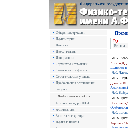
Общая информация
Преми
Наукометрия
Год
Новости
Пресс–релизы
Инициативы
2017
, Вто
Авдеев,ИД
Структура и тематики
Долинное и 
Совет по астрофизике
Лаб. Жиля
Совет молодых ученых
2017
, Пер
Профсоюзная организация
Денисов,КС
Аномальный 
Закупки
Лаб. Байе
Подготовка кадров
2016
, Тре
Базовые кафедры ФТИ
Просников
Особенност
Аспирантура
Лаб. Таган
Защиты диссертаций
2016
, Тре
Научные школы
Коровин,А
Наноразмерн