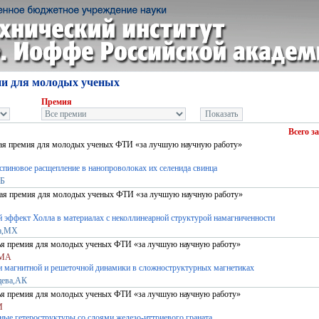
и для молодых ученых
Премия
Всего з
рая премия для молодых ученых ФТИ «за лучшую научную работу»
спиновое расщепление в нанопроволоках их селенида свинца
,Б
вая премия для молодых ученых ФТИ «за лучшую научную работу»
эффект Холла в материалах с неколлинеарной структурой намагниченности
ра,МХ
тья премия для молодых ученых ФТИ «за лучшую научную работу»
,МА
и магнитной и решеточной динамики в сложноструктурных магнетиках
цева,АК
тья премия для молодых ученых ФТИ «за лучшую научную работу»
М
ые гетероструктуры со слоями железо-иттриевого граната