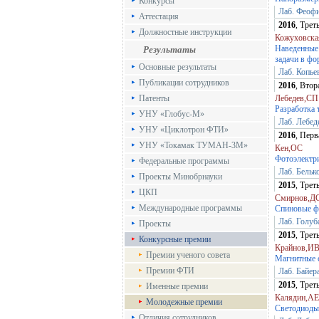
Конкурсы
Лаб. Феоф
Аттестация
2016
, Тре
Должностные инструкции
Кожуховска
Наведенные 
Результаты
задачи в фо
Основные результаты
Лаб. Копье
Публикации сотрудников
2016
, Вто
Патенты
Лебедев,СП
Разработка 
УНУ «Глобус-М»
Лаб. Лебе
УНУ «Циклотрон ФТИ»
2016
, Пер
УНУ «Токамак ТУМАН-3М»
Кен,ОС
Фотоэлектри
Федеральные программы
Лаб. Бельк
Проекты Минобрнауки
2015
, Тре
ЦКП
Смирнов,Д
Международные программы
Спиновые ф
Лаб. Голуб
Проекты
2015
, Тре
Конкурсные премии
Крайнов,ИВ
Премии ученого совета
Магнитные 
Премии ФТИ
Лаб. Байе
2015
, Тре
Именные премии
Калядин,АЕ
Молодежные премии
Светодиоды
Отличия сотрудников