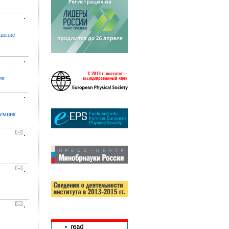
ешение
ия
ремния