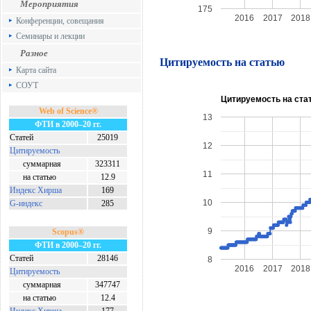
Мероприятия
175
2016
2017
2018
Конференции, совещания
Семинары и лекции
Разное
Цитируемость на статью
Карта сайта
СОУТ
Цитируемость на ста
Web of Science®
13
ФТИ в 2000–20 гг.
Статей
25019
12
Цитируемость
суммарная
323311
11
на статью
12.9
Индекс Хирша
169
10
G-индекс
285
9
Scopus®
ФТИ в 2000–20 гг.
Статей
28146
8
2016
2017
2018
Цитируемость
суммарная
347747
на статью
12.4