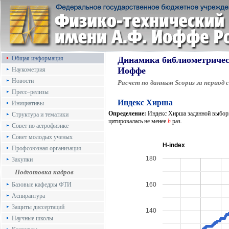
Общая информация
Динамика библиометричес
Иоффе
Наукометрия
Новости
Расчет по данным Scopus за период с
Пресс–релизы
Индекс Хирша
Инициативы
Определение:
Индекс Хирша заданной выбор
Структура и тематики
цитировалась не менее
h
раз.
Совет по астрофизике
Совет молодых ученых
H-index
Профсоюзная организация
180
Закупки
Подготовка кадров
160
Базовые кафедры ФТИ
Аспирантура
Защиты диссертаций
140
Научные школы