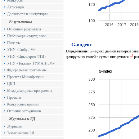
Конкурсы
120
Аттестация
Должностные инструкции
100
Результаты
2016
2017
2018
Основные результаты
Публикации сотрудников
Патенты
G-индекс
УНУ «Глобус-М»
Определение:
G-индекс данной выборки рав
2
УНУ «Циклотрон ФТИ»
цитируемых статей в сумме цитируются
g
раз
УНУ «Токамак ТУМАН-3М»
Федеральные программы
G-index
Проекты Минобрнауки
300
ЦКП
Международные программы
275
Проекты
Конкурсные премии
250
Отличия сотрудников
225
Журналы и БД
Журналы
200
Тематические БД