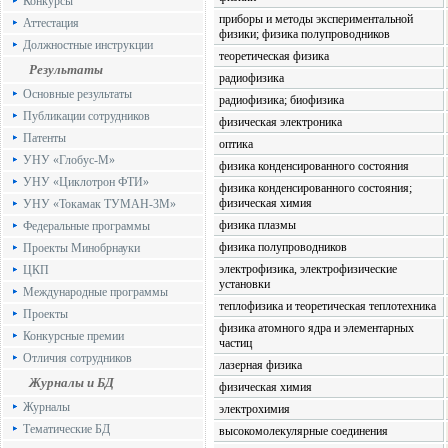
Конкурсы
приборы и методы экспериментальной
Аттестация
физики; физика полупроводников
Должностные инструкции
теоретическая физика
Результаты
радиофизика
Основные результаты
радиофизика; биофизика
Публикации сотрудников
физическая электроника
Патенты
оптика
УНУ «Глобус-М»
физика конденсированного состояния
УНУ «Циклотрон ФТИ»
физика конденсированного состояния;
физическая химия
УНУ «Токамак ТУМАН-3М»
физика плазмы
Федеральные программы
физика полупроводников
Проекты Минобрнауки
электрофизика, электрофизические
ЦКП
установки
Международные программы
теплофизика и теоретическая теплотехника
Проекты
физика атомного ядра и элементарных
Конкурсные премии
частиц
Отличия сотрудников
лазерная физика
Журналы и БД
физическая химия
Журналы
электрохимия
Тематические БД
высокомолекулярные соединения