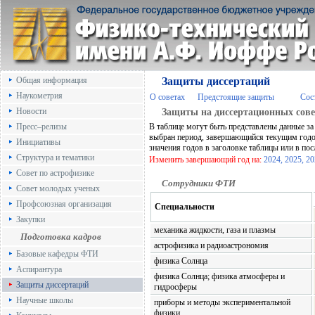
Общая информация
Защиты диссертаций
Наукометрия
О советах
Предстоящие защиты
Сос
Новости
Защиты на диссертационных сове
Пресс–релизы
В таблице могут быть представлены данные за
выбран период, завершающийся текущим годо
Инициативы
значения годов в заголовке таблицы или в по
Структура и тематики
Изменить завершающий год на:
2024,
2025,
20
Совет по астрофизике
Сотрудники ФТИ
Совет молодых ученых
Профсоюзная организация
Специальности
Закупки
механика жидкости, газа и плазмы
Подготовка кадров
астрофизика и радиоастрономия
Базовые кафедры ФТИ
физика Солнца
Аспирантура
физика Солнца; физика атмосферы и
Защиты диссертаций
гидросферы
Научные школы
приборы и методы экспериментальной
физики