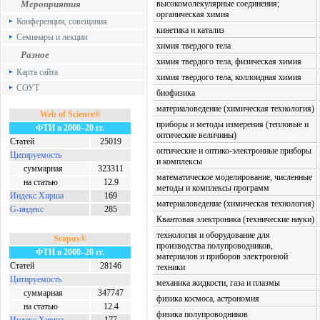
Мероприятия
высокомолекулярные соединения;
органическая химия
Конференции, совещания
кинетика и катализ
Семинары и лекции
химия твердого тела
Разное
химия твердого тела, физическая химия
Карта сайта
химия твердого тела, коллоидная химия
СОУТ
биофизика
материаловедение (химическая технология)
Web of Science®
приборы и методы измерения (тепловые и
ФТИ в 2000–20 гг.
оптические величины)
Статей
25019
оптические и оптико-электронные приборы
Цитируемость
и комплексы
суммарная
323311
математическое моделирование, численные
на статью
12.9
методы и комплексы программ
Индекс Хирша
169
материаловедение (химическая технология)
G-индекс
285
Квантовая электроника (технические науки)
технология и оборудование для
Scopus®
производства полупроводников,
ФТИ в 2000–20 гг.
материалов и приборов электронной
Статей
28146
техники
Цитируемость
механика жидкости, газа и плазмы
суммарная
347747
физика космоса, астрономия
на статью
12.4
физика полупроводников