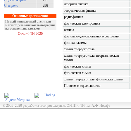
Индекс Хирша
177
лазерная физика
G-индекс
296
теоретическая физика
Основные достижения
радиофизика
Новый контрастный агент для
физическая электроника
магниторезонансной томографии
на основе наноалмазов
оптика
Отчет ФТИ 2020
физика конденсированного состояния
физика плазмы
химия твердого тела
химия твердого тела, неорганическая
химия
физическая химия
физическая химия
химия твердого тела, физическая химия
По всем специальностям
© 2005–2020 разработка и сопровождение: ОНТИ ФТИ им. А.Ф. Иоффе