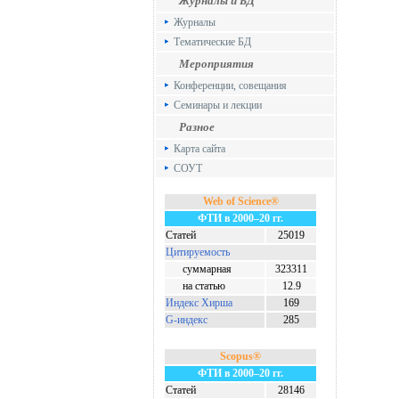
Журналы и БД
Журналы
Тематические БД
Мероприятия
Конференции, совещания
Семинары и лекции
Разное
Карта сайта
СОУТ
Web of Science®
ФТИ в 2000–20 гг.
Статей
25019
Цитируемость
суммарная
323311
на статью
12.9
Индекс Хирша
169
G-индекс
285
Scopus®
ФТИ в 2000–20 гг.
Статей
28146