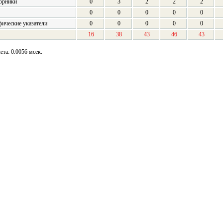
орники
0
3
2
2
2
0
0
0
0
0
ические указатели
0
0
0
0
0
16
38
43
46
43
та: 0.0056 мсек.