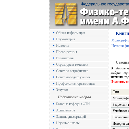
Общая информация
Книги
Наукометрия
Монографи
Новости
История фи
Пресс–релизы
Инициативы
Сводна
Структура и тематики
В таблице м
Совет по астрофизике
выбран пер
значения го
Совет молодых ученых
Изменить з
Профсоюзная организация
Закупки
Тип
Подготовка кадров
Монограф
Базовые кафедры ФТИ
Разделы и 
Аспирантура
Учебники и
Защиты диссертаций
Справочни
Научные школы
История ф