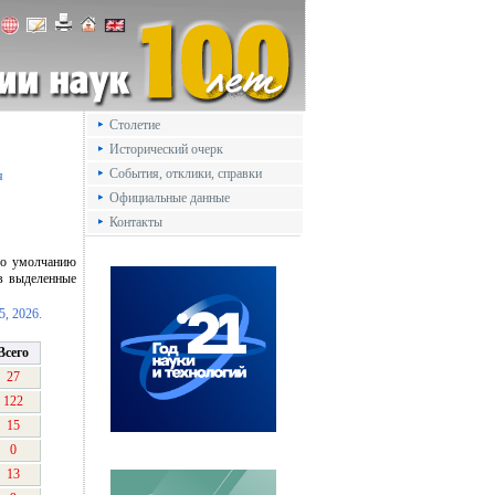
Столетие
Исторический очерк
События, отклики, справки
я
Официальные данные
Контакты
 По умолчанию
в выделенные
5,
2026.
Всего
27
122
15
0
13