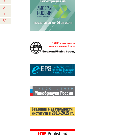
9
0
0
186