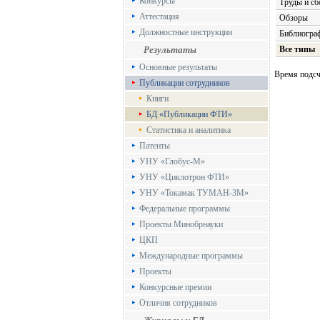
Конкурсы
Труды и сб
Аттестация
Обзоры
Должностные инструкции
Библиограф
Результаты
Все типы
Основные результаты
Время подсче
Публикации сотрудников
Книги
БД «Публикации ФТИ»
Статистика и аналитика
Патенты
УНУ «Глобус-М»
УНУ «Циклотрон ФТИ»
УНУ «Токамак ТУМАН-3М»
Федеральные программы
Проекты Минобрнауки
ЦКП
Международные программы
Проекты
Конкурсные премии
Отличия сотрудников