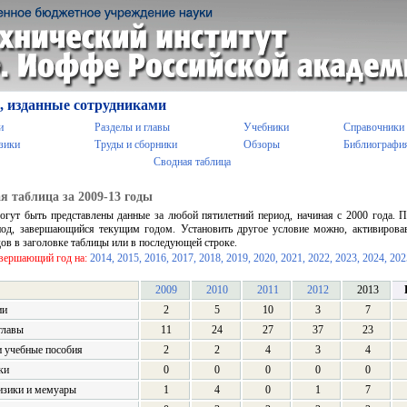
, изданные сотрудниками
и
Разделы и главы
Учебники
Справочники
зики
Труды и сборники
Обзоры
Библиографи
Сводная таблица
я таблица за 2009-13 годы
огут быть представлены данные за любой пятилетний период, начиная с 2000 года.
иод, завершающийся текущим годом. Установить другое условие можно, активирова
дов в заголовке таблицы или в последующей строке.
авершающий год на:
2014,
2015,
2016,
2017,
2018,
2019,
2020,
2021,
2022,
2023,
2024,
202
2009
2010
2011
2012
2013
ии
2
5
10
3
7
главы
11
24
27
37
23
 учебные пособия
2
2
4
3
4
ки
0
0
0
0
0
изики и мемуары
1
4
0
1
7