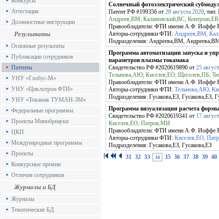
Конкурсы
Солнечный фотоэлектрический субмодул
Аттестация
Патент РФ
#199356
от
28 августа 2020
, тип
Андреев,ВМ; Калиновский,ВС; Контрош,ЕВ
Должностные инструкции
Правообладатели:
ФТИ имени А.Ф. Иоффе
Результаты
Авторы-сотрудники ФТИ:
Андреев,ВМ, Кал
Подразделения:
Андреева,ВМ, Андреева,В
Основные результаты
Программа автоматизации запуска и упр
Публикации сотрудников
параметров плазмы токамака
Патенты
Свидетельство РФ
#2020619890
от
25 авгус
Тельнова,АЮ; Киселев,ЕО; Щеголев,ПБ; Т
УНУ «Глобус-М»
Правообладатели:
ФТИ имени А.Ф. Иоффе
УНУ «Циклотрон ФТИ»
Авторы-сотрудники ФТИ:
Тельнова,АЮ, Ки
Подразделения:
Гусакова,ЕЗ, Гусакова,ЕЗ, Г
УНУ «Токамак ТУМАН-3М»
Программа визуализации расчета формы
Федеральные программы
Свидетельство РФ
#2020619341
от
17 авгус
Проекты Минобрнауки
Киселев,ЕО; Патров,МИ
Правообладатели:
ФТИ имени А.Ф. Иоффе
ЦКП
Авторы-сотрудники ФТИ:
Киселев,ЕО, Пат
Международные программы
Подразделения:
Гусакова,ЕЗ, Гусакова,ЕЗ
Проекты
31
32
33
35
36
37
38
39
40
34
Конкурсные премии
Отличия сотрудников
Журналы и БД
Журналы
Тематические БД