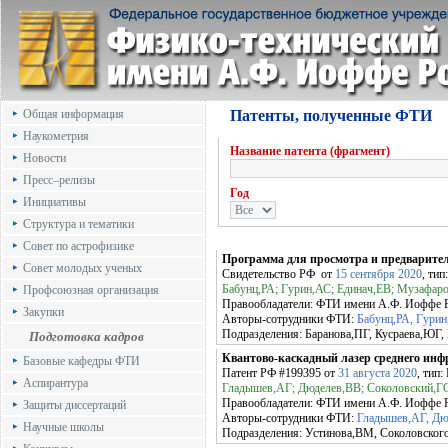
Общая информация
Патенты, полученные ФТИ
Наукометрия
Название патента (фрагмент)
Новости
Пресс–релизы
Год
Инициативы
Структура и тематики
Совет по астрофизике
Программа для просмотра и предварите
Совет молодых ученых
Свидетельство РФ
от
15 сентября 2020
, ти
Бабунц,РА; Гурин,АС; Единач,ЕВ; Музафа
Профсоюзная организация
Правообладатели:
ФТИ имени А.Ф. Иоффе
Закупки
Авторы-сотрудники ФТИ:
Бабунц,РА, Гури
Подразделения:
Баранова,ПГ, Кусраева,ЮГ,
Подготовка кадров
Квантово-каскадный лазер среднего инф
Базовые кафедры ФТИ
Патент РФ
#199395
от
31 августа 2020
, тип
Аспирантура
Гладышев,АГ; Дюделев,ВВ; Соколовский,Г
Правообладатели:
ФТИ имени А.Ф. Иоффе
Защиты диссертаций
Авторы-сотрудники ФТИ:
Гладышев,АГ, Дю
Научные школы
Подразделения:
Устинова,ВМ, Соколовског