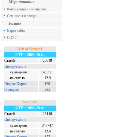
Мероприятия
Конференции, совещания
Семинары и лекции
Разное
Карта сайта
СОУТ
Web of Science®
ФТИ в 2000–20 гг.
Статей
25019
Цитируемость
суммарная
323311
на статью
12.9
Индекс Хирша
169
G-индекс
285
Scopus®
ФТИ в 2000–20 гг.
Статей
28146
Цитируемость
суммарная
347747
на статью
12.4