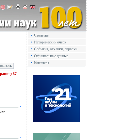
Столетие
Исторический очерк
События, отклики, справки
Официальные данные
Контакты
траниц: 87
ков