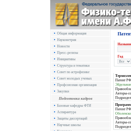
Общая информация
Патен
Наукометрия
Названи
Новости
Пресс–релизы
Год
Инициативы
Структура и тематики
Совет по астрофизике
Термоэле
Совет молодых ученых
Патент Р
Эйдельман
Профсоюзная организация
Правообла
Закупки
Авторы-с
Подраздел
Подготовка кадров
Программ
Базовые кафедры ФТИ
Патент Р
Аспирантура
Оболенско
Правообла
Защиты диссертаций
Авторы-с
Научные школы
Подраздел