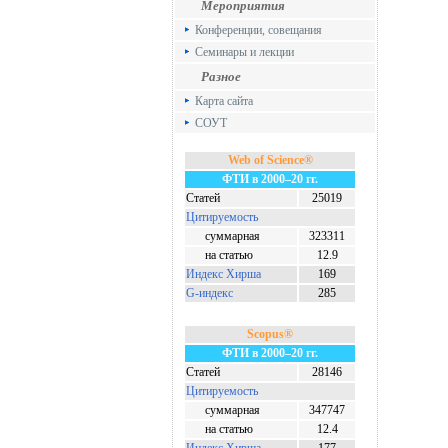
Мероприятия
Конференции, совещания
Семинары и лекции
Разное
Карта сайта
СОУТ
Web of Science®
ФТИ в 2000–20 гг.
Статей
25019
Цитируемость
суммарная
323311
на статью
12.9
Индекс Хирша
169
G-индекс
285
Scopus®
ФТИ в 2000–20 гг.
Статей
28146
Цитируемость
суммарная
347747
на статью
12.4