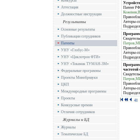
Конкурсы
Устройст
Аттестация
Патент Р
Кожевин,
Должностные инструкции
Правообла
Результаты
Авторы-с
Подраздел
Основные результаты
Программ
Публикации сотрудников
Свидетель
Патенты
Патров,МИ
Правообла
УНУ «Глобус-М»
Авторы-с
УНУ «Циклотрон ФТИ»
Подраздел
УНУ «Токамак ТУМАН-3М»
Программ
частотой
Федеральные программы
Свидетель
Проекты Минобрнауки
Патров,МИ
Правообла
ЦКП
Авторы-с
Международные программы
Подраздел
Проекты
41
Конкурсные премии
Отличия сотрудников
Журналы и БД
Журналы
Тематические БД