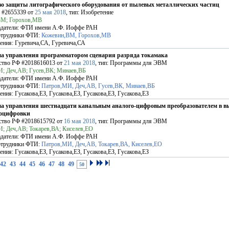
во защиты литографического оборудования от пылевых металлических частиц
Ф
#2655339
от
25 мая 2018
, тип: Изобретение
ВМ; Горохов,МВ
датели:
ФТИ имени А.Ф. Иоффе РАН
отрудники ФТИ:
Кожевин,ВМ, Горохов,МВ
ения:
Гуревича,СА, Гуревича,СА
а управления программатором сценария разряда токамака
ство РФ
#2018616013
от
21 мая 2018
, тип: Программы для ЭВМ
; Деч,АВ; Гусев,ВК; Минаев,ВБ
датели:
ФТИ имени А.Ф. Иоффе РАН
отрудники ФТИ:
Патров,МИ, Деч,АВ, Гусев,ВК, Минаев,ВБ
ения:
Гусакова,ЕЗ, Гусакова,ЕЗ, Гусакова,ЕЗ, Гусакова,ЕЗ
а управления шестнадцати канальным аналого-цифровым преобразователем в в
 оцифровки
ство РФ
#2018615792
от
16 мая 2018
, тип: Программы для ЭВМ
; Деч,АВ; Токарев,ВА; Киселев,ЕО
датели:
ФТИ имени А.Ф. Иоффе РАН
отрудники ФТИ:
Патров,МИ, Деч,АВ, Токарев,ВА, Киселев,ЕО
ения:
Гусакова,ЕЗ, Гусакова,ЕЗ, Гусакова,ЕЗ, Гусакова,ЕЗ
42
43
44
45
46
47
48
49
50