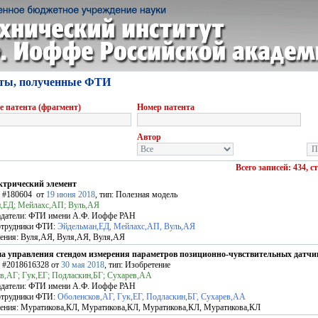
ты, полученные ФТИ
е патента (фрагмент)
Номер патента
Автор
Всего записей: 434, с
ктрический элемент
Ф
#180604
от
19 июня 2018
, тип: Полезная модель
,ЕД; Мейлахс,АП; Вуль,АЯ
датели:
ФТИ имени А.Ф. Иоффе РАН
отрудники ФТИ:
Эйдельман,ЕД, Мейлахс,АП, Вуль,АЯ
ения:
Вуля,АЯ, Вуля,АЯ, Вуля,АЯ
а управления стендом измерения параметров позиционно-чувствительных датчи
Ф
#2018616328
от
30 мая 2018
, тип: Изобретение
в,АГ; Гук,ЕГ; Подласкин,БГ; Сухарев,АА
датели:
ФТИ имени А.Ф. Иоффе РАН
отрудники ФТИ:
Оболенсков,АГ, Гук,ЕГ, Подласкин,БГ, Сухарев,АА
ения:
Муратикова,КЛ, Муратикова,КЛ, Муратикова,КЛ, Муратикова,КЛ