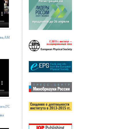
ова,АМ
ого,ГС
ика