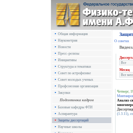
Общая информация
Защит
Наукометрия
О советах
Новости
Видеоз
Пресс–релизы
Диссерт
Инициативы
Структура и тематики
Месяц
Совет по астрофизике
Совет молодых ученых
Профсоюзная организация
Четверг, 1
Закупки
Минтаиро
Подготовка кадров
Анализ с
многопер
Базовые кафедры ФТИ
Диссертац
Аспирантура
(1.3.11), 
Защиты диссертаций
Научные школы