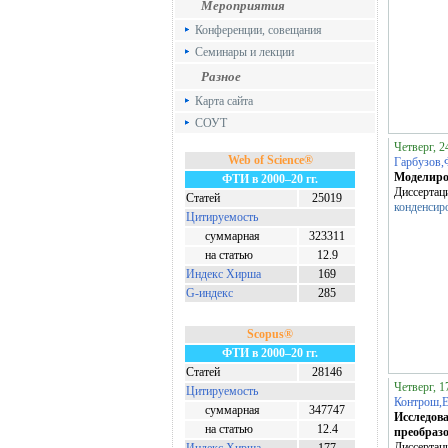
Мероприятия
Конференции, совещания
Семинары и лекции
Разное
Карта сайта
СОУТ
Четверг, 2
Web of Science®
Гарбузов,
Моделиро
ФТИ в 2000–20 гг.
Диссертац
Статей
25019
конденсиро
Цитируемость
суммарная
323311
на статью
12.9
Индекс Хирша
169
G-индекс
285
Scopus®
ФТИ в 2000–20 гг.
Статей
28146
Четверг, 1
Цитируемость
Контрош,
суммарная
347747
Исследов
на статью
12.4
преобраз
Диссертац