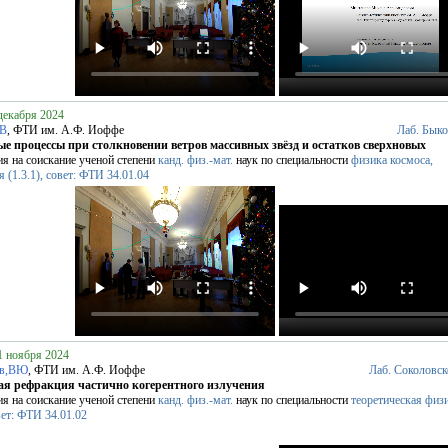
декабря 2024
ДВ
, ФТИ им. А.Ф. Иоффе
Лаб. Бык
е процессы при столкновении ветров массивных звёзд и остатков сверхновых
ия на соискание ученой степени
канд. физ.-мат.
наук по специальности
физика космоса,
 (1.3.1), совет: ФТИ 34.01.04
1 ноября 2024
ов,ВЮ
, ФТИ им. А.Ф. Иоффе
Лаб. Соколовск
ая рефракция частично когерентного излучения
ия на соискание ученой степени
канд. физ.-мат.
наук по специальности
теоретическая физ
овет: ФТИ 34.01.02