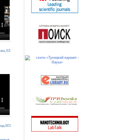
ова,АЕ
рца,МЗ
дников