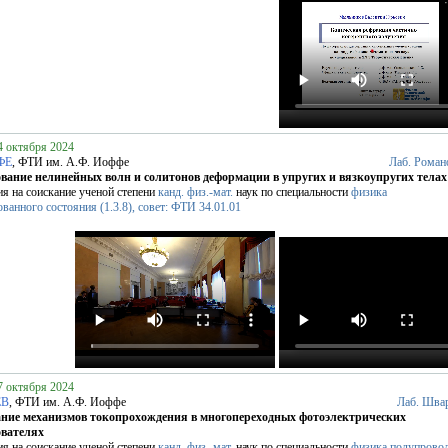
4 октября 2024
ФЕ
, ФТИ им. А.Ф. Иоффе
Лаб. Роман
вание нелинейных волн и солитонов деформации в упругих и вязкоупругих телах
ия на соискание ученой степени
канд. физ.-мат.
наук по специальности
физика
ванного состояния (1.3.8), совет: ФТИ 34.01.01
7 октября 2024
ЕВ
, ФТИ им. А.Ф. Иоффе
Лаб. Шва
ание механизмов токопрохождения в многопереходных фотоэлектрических
ователях
ия на соискание ученой степени
канд. физ.-мат.
наук по специальности
физика полупрово