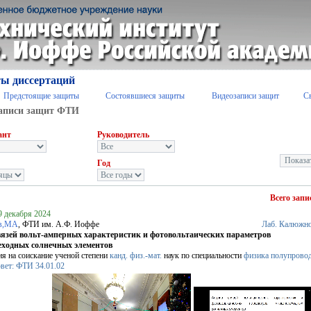
ы диссертаций
Предстоящие защиты
Состоявшиеся защиты
Видеозаписи защит
С
аписи защит ФТИ
ант
Руководитель
Год
Всего запи
9 декабря 2024
в,МА
, ФТИ им. А.Ф. Иоффе
Лаб. Калюжн
вязей вольт-амперных характеристик и фотовольтаических параметров
еходных солнечных элементов
ия на соискание ученой степени
канд. физ.-мат.
наук по специальности
физика полупрово
совет: ФТИ 34.01.02