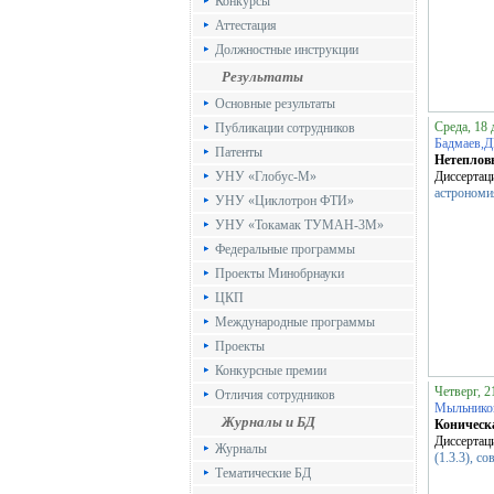
Конкурсы
Аттестация
Должностные инструкции
Результаты
Основные результаты
Среда, 18 
Публикации сотрудников
Бадмаев,
Патенты
Нетепловы
УНУ «Глобус-М»
Диссертац
астрономия
УНУ «Циклотрон ФТИ»
УНУ «Токамак ТУМАН-3М»
Федеральные программы
Проекты Минобрнауки
ЦКП
Международные программы
Проекты
Конкурсные премии
Четверг, 2
Отличия сотрудников
Мыльник
Журналы и БД
Коническ
Диссертац
Журналы
(1.3.3), с
Тематические БД