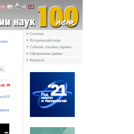
Столетие
Исторический очерк
водка
События, отклики, справки
Официальные данные
Контакты
сей: 99
ого,НА
дников