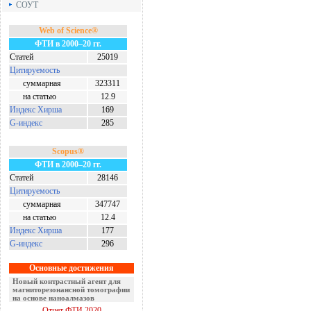
СОУТ
Web of Science®
ФТИ в 2000–20 гг.
Статей
25019
Цитируемость
суммарная
323311
на статью
12.9
Индекс Хирша
169
G-индекс
285
Scopus®
ФТИ в 2000–20 гг.
Статей
28146
Цитируемость
суммарная
347747
на статью
12.4
Индекс Хирша
177
G-индекс
296
Основные достижения
Новый контрастный агент для
магниторезонансной томографии
на основе наноалмазов
Отчет ФТИ 2020