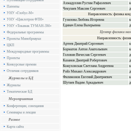
Публикации сотрудников
Ахмадуллин Рустам Рафаэлевич
к
Патенты
Чекулаев Максим Сергеевич
д
УНУ «Глобус-М»
Направленность: физика кон
УНУ «Циклотрон ФТИ»
Гузилова Любовь Игоревна
к
Единач Елена Валерьевна
д
УНУ «Токамак ТУМАН-3М»
Центр физики на
Федеральные программы
Направленность: физи
Проекты Минобрнауки
Артеев Дмитрий Сергеевич
к
ЦКП
Борматов Антон Анатольевич
к
Международные программы
Головин Вячеслав Сергеевич
д
Проекты
Казанов Дмитрий Робертович
д
Конкурсные премии
Кожуховская Светлана Андреевна
к
Отличия сотрудников
Ройз Михаил Александрович
д
Филимонов Евгений Дмитриевич
к
Журналы и БД
Шутаев Вадим Аркадьевич
д
Журналы
Тематические БД
Мероприятия
Конференции, совещания
Семинары и лекции
Разное
Карта сайта