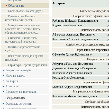
Документы
Аспирант
Образование
Отделение твердот
Образовательные стандарты
Направленность: физика кон
Руководство. Научно-
педагогический состав
Рабчинский Максим Константинович
к
Материально-техническое
Юдина Елена Борисовна
д
обеспечение и оснащенность
Направленность: физи
образовательного процесса
Афанасьев Александр Николаевич
д
Стипендии и иные виды
Коротченков Алексей Владимирович
д
материальной поддержки
Отделение физики плазмы, а
Платные образовательные
Направленность: астрофизик
услуги
Офенгейм Дмитрий Дмитриевич
д
Вакантные места для приема
Направленность: 
(перевода)
Абдуллина Гульнара Ильгамовна
д
Структура и органы управления
Дудковская Александра Валерьевна
к
Защиты диссертаций
Коновалов Алексей Николаевич
к
Научные школы
Круткин Олег Леонидович
д
Конкурсы
Направленность: физи
Аттестация
Белашов Андрей Владимирович
д
Направленность: физика кон
Должностные инструкции
Козловский Михаил Александрович
к
Результаты
Отделение физи
Основные результаты
Направленность: физи