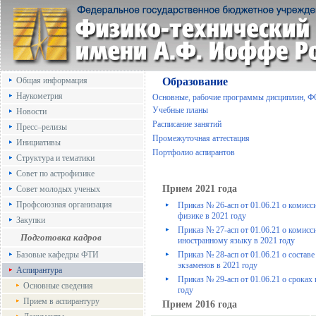
Общая информация
Образование
Наукометрия
Основные, рабочие программы дисциплин, 
Учебные планы
Новости
Расписание занятий
Пресс–релизы
Промежуточная аттестация
Инициативы
Портфолио аспирантов
Структура и тематики
Совет по астрофизике
Прием 2021 года
Совет молодых ученых
Профсоюзная организация
Приказ № 26-асп от 01.06.21 о комисс
физике в 2021 rоду
Закупки
Приказ № 27-асп от 01.06.21 о комисс
Подготовка кадров
иностранному языку в 2021 rоду
Базовые кафедры ФТИ
Приказ № 28-асп от 01.06.21 о состав
экзаменов в 2021 rоду
Аспирантура
Приказ № 29-асп от 01.06.21 о сроках
Основные сведения
rоду
Прием в аспирантуру
Прием 2016 года