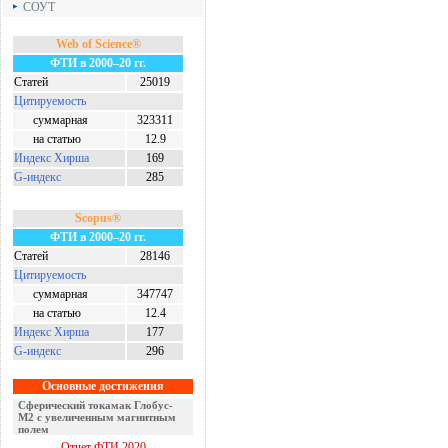
СОУТ
Web of Science®
ФТИ в 2000–20 гг.
Статей
25019
Цитируемость
суммарная
323311
на статью
12.9
Индекс Хирша
169
G-индекс
285
Scopus®
ФТИ в 2000–20 гг.
Статей
28146
Цитируемость
суммарная
347747
на статью
12.4
Индекс Хирша
177
G-индекс
296
Основные достижения
Сферический токамак Глобус-
М2 с увеличенным магнитным
полем
Отчет ФТИ 2020