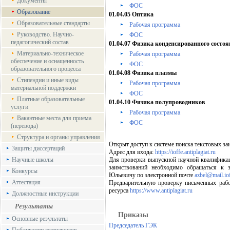
Документы
ФОС
Образование
01.04.05 Оптика
Образовательные стандарты
Рабочая программа
Руководство. Научно-
ФОС
педагогический состав
01.04.07 Физика конденсированного состо
Материально-техническое
Рабочая программа
обеспечение и оснащенность
ФОС
образовательного процесса
01.04.08 Физика плазмы
Стипендии и иные виды
Рабочая программа
материальной поддержки
ФОС
Платные образовательные
01.04.10 Физика полупроводников
услуги
Рабочая программа
Вакантные места для приема
ФОС
(перевода)
Структура и органы управления
Открыт доступ к системе поиска текстовых з
Защиты диссертаций
Адрес для входа:
https://ioffe.antiplagiat.ru
Научные школы
Для проверки выпускной научной квалификац
заимствований необходимо обращаться к 
Конкурсы
Юльевичу по электронной почте
azbel@mail.iof
Аттестация
Предварительную проверку письменных раб
ресурса
https://www.antiplagiat.ru
Должностные инструкции
Результаты
Приказы
Основные результаты
Председатель ГЭК