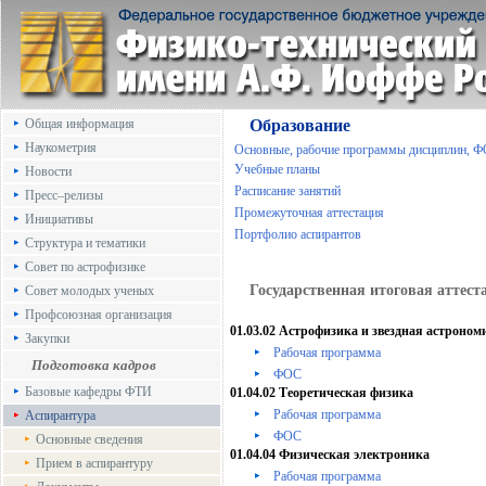
Общая информация
Образование
Наукометрия
Основные, рабочие программы дисциплин, 
Учебные планы
Новости
Расписание занятий
Пресс–релизы
Промежуточная аттестация
Инициативы
Портфолио аспирантов
Структура и тематики
Совет по астрофизике
Государственная итоговая аттест
Совет молодых ученых
Профсоюзная организация
01.03.02 Астрофизика и звездная астроном
Закупки
Рабочая программа
Подготовка кадров
ФОС
Базовые кафедры ФТИ
01.04.02 Теоретическая физика
Рабочая программа
Аспирантура
ФОС
Основные сведения
01.04.04 Физическая электроника
Прием в аспирантуру
Рабочая программа