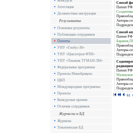
Конкурсы
Способ фо
Аттестация
Патент Р
Солдатенк
Должностные инструкции
Правообла
Результаты
Авторы-со
Подраздел
Основные результаты
Способ оп
Публикации сотрудников
Патент Р
Патенты
Баранов,П
Правообла
УНУ «Глобус-М»
Авторы-со
УНУ «Циклотрон ФТИ»
Подраздел
УНУ «Токамак ТУМАН-3М»
Содопиров
радиацио
Федеральные программы
Патент Р
Проекты Минобрнауки
Мальчуков
Правообла
ЦКП
Авторы-со
Международные программы
Подраздел
Проекты
61
Конкурсные премии
Отличия сотрудников
Журналы и БД
Журналы
Тематические БД