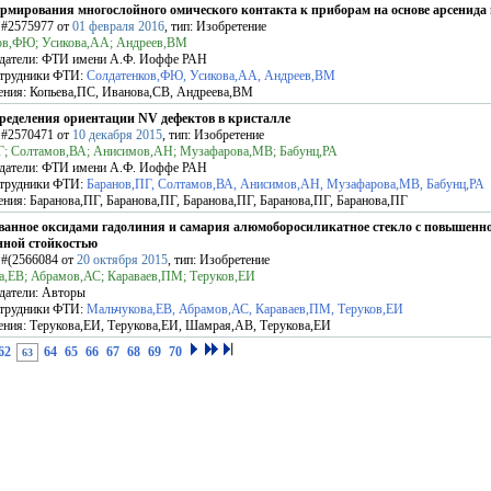
рмирования многослойного омического контакта к приборам на основе арсенида
Ф
#2575977
от
01 февраля 2016
, тип: Изобретение
ов,ФЮ; Усикова,АА; Андреев,ВМ
датели:
ФТИ имени А.Ф. Иоффе РАН
трудники ФТИ:
Солдатенков,ФЮ, Усикова,АА, Андреев,ВМ
ения:
Копьева,ПС, Иванова,СВ, Андреева,ВМ
ределения ориентации NV дефектов в кристалле
Ф
#2570471
от
10 декабря 2015
, тип: Изобретение
Г; Солтамов,ВА; Анисимов,АН; Музафарова,МВ; Бабунц,РА
датели:
ФТИ имени А.Ф. Иоффе РАН
трудники ФТИ:
Баранов,ПГ, Солтамов,ВА, Анисимов,АН, Музафарова,МВ, Бабунц,РА
ения:
Баранова,ПГ, Баранова,ПГ, Баранова,ПГ, Баранова,ПГ, Баранова,ПГ
анное оксидами гадолиния и самария алюмоборосиликатное стекло с повышенн
нной стойкостью
Ф
#(2566084
от
20 октября 2015
, тип: Изобретение
а,ЕВ; Абрамов,АС; Караваев,ПМ; Теруков,ЕИ
датели:
Авторы
трудники ФТИ:
Мальчукова,ЕВ, Абрамов,АС, Караваев,ПМ, Теруков,ЕИ
ения:
Терукова,ЕИ, Терукова,ЕИ, Шамрая,АВ, Терукова,ЕИ
62
64
65
66
67
68
69
70
63