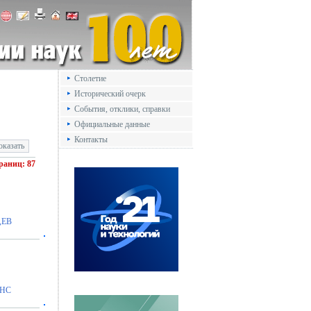
Столетие
Исторический очерк
События, отклики, справки
Официальные данные
Контакты
траниц: 87
,ЕВ
,НС