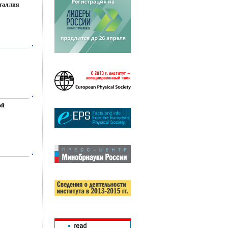
 галлия
ой