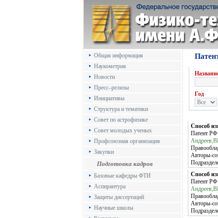
Общая информация
Патен
Наукометрия
Название
Новости
Пресс–релизы
Год
Инициативы
Структура и тематики
Совет по астрофизике
Способ из
Совет молодых ученых
Патент Р
Андреев,В
Профсоюзная организация
Правообла
Закупки
Авторы-со
Подраздел
Подготовка кадров
Способ из
Базовые кафедры ФТИ
Патент Р
Аспирантура
Андреев,В
Правообла
Защиты диссертаций
Авторы-со
Научные школы
Подраздел