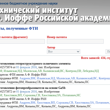
ты, полученные ФТИ
 патента (фрагмент)
Номер патента
Автор
Всего записей: 434, с
готовления гетероструктурного солнечного элемента
Ф
#2575974
от
01 февраля 2016
, тип: Изобретение
М; Ильинская,НД; Малевская,АВ; Калиновский,ВС; Контрош,ЕВ; Лебедева,НД
датели:
ФТИ имени А.Ф. Иоффе РАН
трудники ФТИ:
Андреев,ВМ, Ильинская,НД, Малевская,АВ, Калиновский,ВС, Контрош
ения:
Андреева,ВМ, Иванова,СВ, Копьева,ПС, Копьева,ПС, Копьева,ПС
готовления фотопреобразователя на основе GaSb
Ф
#2575972
от
01 февраля 2016
, тип: Изобретение
М; Хвостиков,ВП; Сорокина,СВ; Хвостикова,ОА; Потапович,НС
датели:
ФТИ имени А.Ф. Иоффе РАН
трудники ФТИ:
Андреев,ВМ, Хвостиков,ВП, Сорокина,СВ, Хвостикова,ОА, Потапович
ения:
Андреева,ВМ, Копьева,ПС, Копьева,ПС, Андреева,ВМ, Копьева,ПС