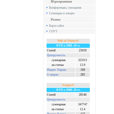
Мероприятия
Конференции, совещания
Семинары и лекции
Разное
Карта сайта
СОУТ
Web of Science®
ФТИ в 2000–20 гг.
Статей
25019
Цитируемость
суммарная
323311
на статью
12.9
Индекс Хирша
169
G-индекс
285
Scopus®
ФТИ в 2000–20 гг.
Статей
28146
Цитируемость
суммарная
347747
на статью
12.4