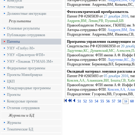
Авторы-сотрудники ФТИ:
Андреев,ВМ, Сор
Конкурсы
Подразделения:
Андреева,ВМ, Копьева,ПС,
Аттестация
Фотоэлектрический преобразователь
Должностные инструкции
Патент РФ
#2605839
от
27 декабря 2016
, ти
Результаты
Андреев,ВМ; Левин,РВ; Пушный,БВ
Правообладатели:
Роскосмос, ГКНПЦ им. М
Основные результаты
Авторы-сотрудники ФТИ:
Андреев,ВМ, Лев
Подразделения:
Андреева,ВМ, Иванова,СВ,
Публикации сотрудников
Патенты
Программа управления сканирующим зо
Свидетельство РФ
#2016663950
от
20 декаб
УНУ «Глобус-М»
Ладутенко,КС; Дунаевский,МС; Алексеев,
УНУ «Циклотрон ФТИ»
Правообладатели:
ФТИ имени А.Ф. Иоффе
Авторы-сотрудники ФТИ:
Ладутенко,КС, Д
УНУ «Токамак ТУМАН-3М»
Подразделения:
Берковица,ВЛ, Берковица,В
Федеральные программы
Оксидный материал ловушки расплава а
Проекты Минобрнауки
Патент РФ
#2605693
от
05 декабря 2016
, ти
Комлев,АА; Альмяшев,ВИ; Бешта,СВ; Хабен
ЦКП
Правообладатели:
ФТИ имени А.Ф. Иоффе
Международные программы
Авторы-сотрудники ФТИ:
Комлев,АА, Альм
Подразделения:
Гусарова,ВВ, Гусарова,ВВ,
Проекты
Конкурсные премии
51
52
53
54
55
56
57
58
60
59
Отличия сотрудников
Журналы и БД
Журналы
Тематические БД