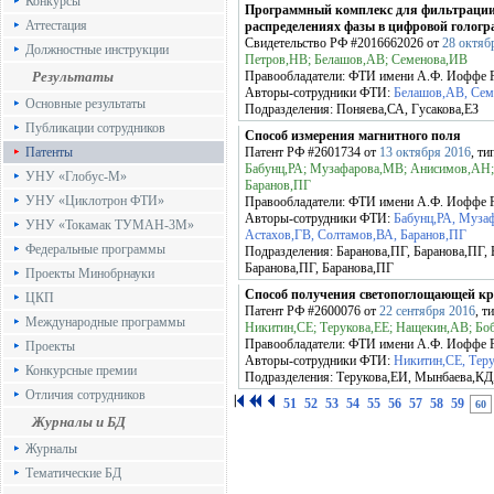
Конкурсы
Программный комплекс для фильтрации 
Аттестация
распределениях фазы в цифровой голог
Свидетельство РФ
#2016662026
от
28 октяб
Должностные инструкции
Петров,НВ; Белашов,АВ; Семенова,ИВ
Результаты
Правообладатели:
ФТИ имени А.Ф. Иоффе
Авторы-сотрудники ФТИ:
Белашов,АВ, Сем
Основные результаты
Подразделения:
Поняева,СА, Гусакова,ЕЗ
Публикации сотрудников
Способ измерения магнитного поля
Патенты
Патент РФ
#2601734
от
13 октября 2016
, ти
Бабунц,РА; Музафарова,МВ; Анисимов,АН; 
УНУ «Глобус-М»
Баранов,ПГ
УНУ «Циклотрон ФТИ»
Правообладатели:
ФТИ имени А.Ф. Иоффе
Авторы-сотрудники ФТИ:
Бабунц,РА, Муза
УНУ «Токамак ТУМАН-3М»
Астахов,ГВ, Солтамов,ВА, Баранов,ПГ
Федеральные программы
Подразделения:
Баранова,ПГ, Баранова,ПГ, 
Баранова,ПГ, Баранова,ПГ
Проекты Минобрнауки
Способ получения светопоглощающей кр
ЦКП
Патент РФ
#2600076
от
22 сентября 2016
, т
Международные программы
Никитин,СЕ; Терукова,ЕЕ; Нащекин,АВ; Б
Правообладатели:
ФТИ имени А.Ф. Иоффе
Проекты
Авторы-сотрудники ФТИ:
Никитин,СЕ, Тер
Конкурсные премии
Подразделения:
Терукова,ЕИ, Мынбаева,КД
Отличия сотрудников
51
52
53
54
55
56
57
58
59
60
Журналы и БД
Журналы
Тематические БД