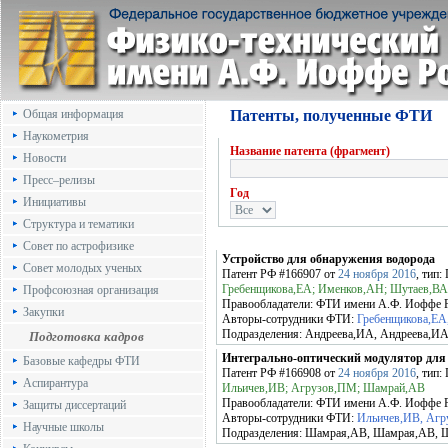
Общая информация
Патенты, полученные ФТИ
Наукометрия
Название патента (фрагмент)
Новости
Пресс–релизы
Год
Инициативы
Структура и тематики
Совет по астрофизике
Устройство для обнаружения водорода
Совет молодых ученых
Патент РФ
#166907
от
24 ноября 2016
, тип:
Гребенщикова,ЕА; Именков,АН; Шутаев,ВА
Профсоюзная организация
Правообладатели:
ФТИ имени А.Ф. Иоффе
Закупки
Авторы-сотрудники ФТИ:
Гребенщикова,ЕА
Подразделения:
Андреева,ИА, Андреева,ИА
Подготовка кадров
Интегрально-оптический модулятор для 
Базовые кафедры ФТИ
Патент РФ
#166908
от
24 ноября 2016
, тип:
Аспирантура
Ильичев,ИВ; Агрузов,ПМ; Шамрай,АВ
Правообладатели:
ФТИ имени А.Ф. Иоффе
Защиты диссертаций
Авторы-сотрудники ФТИ:
Ильичев,ИВ, Аг
Научные школы
Подразделения:
Шамрая,АВ, Шамрая,АВ, 