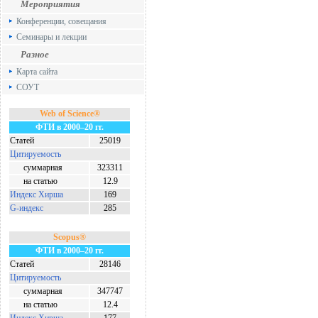
Мероприятия
Конференции, совещания
Семинары и лекции
Разное
Карта сайта
СОУТ
Web of Science®
ФТИ в 2000–20 гг.
Статей
25019
Цитируемость
суммарная
323311
на статью
12.9
Индекс Хирша
169
G-индекс
285
Scopus®
ФТИ в 2000–20 гг.
Статей
28146
Цитируемость
суммарная
347747
на статью
12.4