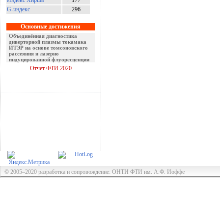
Индекс Хирша
177
G-индекс
296
Основные достижения
Объединённая диагностика
диверторной плазмы токамака
ИТЭР на основе томсоновского
рассеяния и лазерно
индуцированной флуоресценции
Отчет ФТИ 2020
© 2005–2020 разработка и сопровождение: ОНТИ ФТИ им. А.Ф. Иоффе