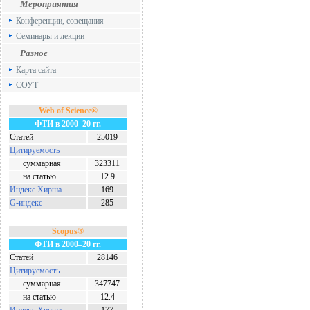
Мероприятия
Конференции, совещания
Семинары и лекции
Разное
Карта сайта
СОУТ
Web of Science®
ФТИ в 2000–20 гг.
Статей
25019
Цитируемость
суммарная
323311
на статью
12.9
Индекс Хирша
169
G-индекс
285
Scopus®
ФТИ в 2000–20 гг.
Статей
28146
Цитируемость
суммарная
347747
на статью
12.4