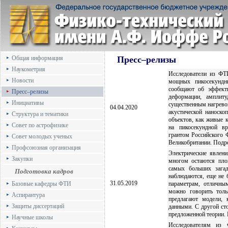
Общая информация
Пресс–релизы
Наукометрия
Исследователи из ФТ
Новости
мощных пикосекундн
сообщают об эффект
Пресс–релизы
деформации, амплит
Инициативы
существенным нагрево
04.04.2020
акустической наноско
Структура и тематики
объектов, как живые 
Совет по астрофизике
на пикосекундной в
грантом Российского 
Совет молодых ученых
Великобритании. Подр
Профсоюзная организация
Электрические явлени
Закупки
многом остаются пло
самых больших загад
Подготовка кадров
наблюдаются, еще не 
31.05.2019
Базовые кафедры ФТИ
параметрам, отличным
можно говорить толь
Аспирантура
предлагают модели, 
Защиты диссертаций
данными. С другой ст
предложенной теории.
Научные школы
Исследователям из