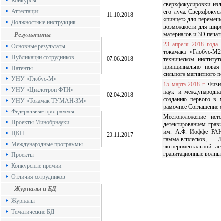
Конкурсы
сверхфокусировки изл
Аттестация
его луча. Сверхфокус
11.10.2018
«пинцет» для перемещ
Должностные инструкции
возможности для широ
Результаты
материалов и 3D печат
23 апреля 2018 года
с
Основные результаты
токамака «Глобус-М
Публикации сотрудников
07.06.2018
техническом институ
принципиально новая
Патенты
сильного магнитного п
УНУ «Глобус-М»
15 марта 2018 г.
Физик
УНУ «Циклотрон ФТИ»
наук и международн
02.04.2018
созданию первого в 
УНУ «Токамак ТУМАН-3М»
рамочное Соглашение о
Федеральные программы
Местоположение ист
Проекты Минобрнауки
детектированием грав
им. А.Ф. Иоффе РАН.
ЦКП
20.11.2017
гамма-всплесков,
Международные программы
экспериментальной ас
гравитационные волны
Проекты
Конкурсные премии
Отличия сотрудников
Журналы и БД
Журналы
Тематические БД