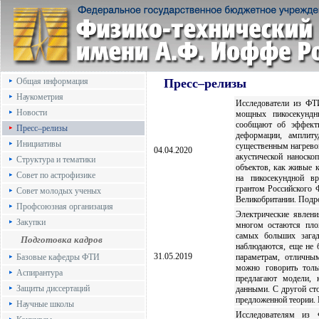
Общая информация
Пресс–релизы
Наукометрия
Исследователи из ФТ
Новости
мощных пикосекундн
сообщают об эффект
Пресс–релизы
деформации, амплит
Инициативы
существенным нагрево
04.04.2020
акустической наноско
Структура и тематики
объектов, как живые 
Совет по астрофизике
на пикосекундной в
грантом Российского 
Совет молодых ученых
Великобритании. Подр
Профсоюзная организация
Электрические явлени
Закупки
многом остаются пло
самых больших загад
Подготовка кадров
наблюдаются, еще не 
31.05.2019
Базовые кафедры ФТИ
параметрам, отличным
можно говорить толь
Аспирантура
предлагают модели, 
Защиты диссертаций
данными. С другой ст
предложенной теории.
Научные школы
Исследователям из