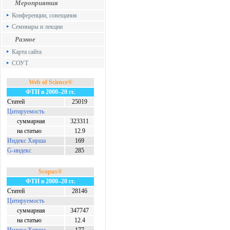
Мероприятия
Конференции, совещания
Семинары и лекции
Разное
Карта сайта
СОУТ
Web of Science®
ФТИ в 2000–20 гг.
Статей
25019
Цитируемость
суммарная
323311
на статью
12.9
Индекс Хирша
169
G-индекс
285
Scopus®
ФТИ в 2000–20 гг.
Статей
28146
Цитируемость
суммарная
347747
на статью
12.4