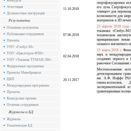
Конкурсы
сверхфокусировки изл
Аттестация
его луча. Сверхфокус
11.10.2018
«пинцет» для перемещ
Должностные инструкции
возможности для широ
Результаты
материалов и 3D печат
23 апреля 2018 года
с
Основные результаты
токамака «Глобус-М
Публикации сотрудников
07.06.2018
техническом институ
принципиально новая
Патенты
сильного магнитного п
УНУ «Глобус-М»
15 марта 2018 г.
Физик
УНУ «Циклотрон ФТИ»
наук и международн
02.04.2018
созданию первого в 
УНУ «Токамак ТУМАН-3М»
рамочное Соглашение о
Федеральные программы
Местоположение ист
Проекты Минобрнауки
детектированием грав
им. А.Ф. Иоффе РАН.
ЦКП
20.11.2017
гамма-всплесков,
Международные программы
экспериментальной ас
гравитационные волны
Проекты
Конкурсные премии
Отличия сотрудников
Журналы и БД
Журналы
Тематические БД