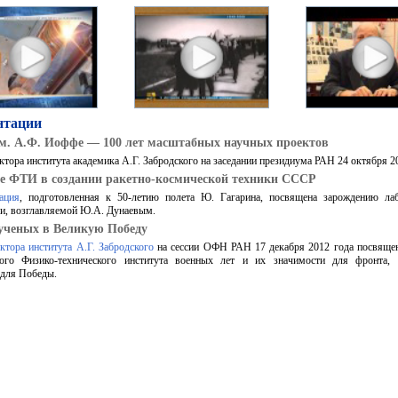
нтации
. А.Ф. Иоффе — 100 лет масштабных научных проектов
тора института академика А.Г. Забродского на заседании президиума РАН 24 октября 20
е ФТИ в создании ракетно-космической техники СССР
ация
, подготовленная к 50-летию полета Ю. Гагарина, посвящена зарождению лаб
и, возглавляемой Ю.А. Дунаевым.
ученых в Великую Победу
ктора института А.Г. Забродского
на сессии ОФН РАН 17 декабря 2012 года посвящен
кого Физико-технического института военных лет и их значимости для фронта,
 для Победы.