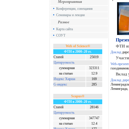
Мероприятия
Конференции, совещания
Семинары и лекции
Разное
Карта сайта
СОУТ
Презе
Web of Science®
ФТИ им
ФТИ в 2000–20 гг.
Доклад
дирек
Статей
25019
Участи
Цитируемость
Web-презент
суммарная
323311
газодинамик
на статью
12.9
Вклад 
Индекс Хирша
169
Доклад дире
G-индекс
285
Ленинградс
Ленинграда,
Scopus®
ФТИ в 2000–20 гг.
Статей
28146
Цитируемость
суммарная
347747
на статью
12.4