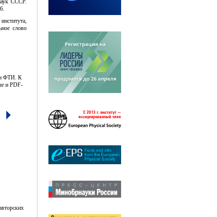
наук СССР.
6.
 института,
ьное слово
ии ФТИ. К
ые и PDF-
авторских