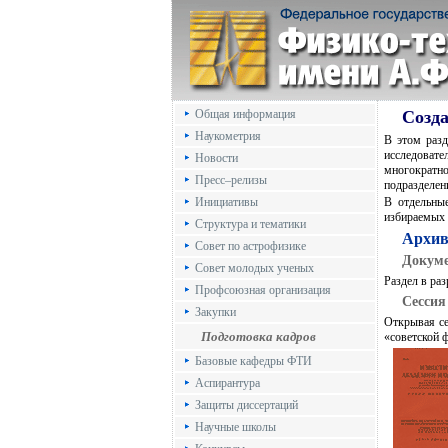
Общая информация
Созда
Наукометрия
В этом раз
исследоват
Новости
многократно
Пресс–релизы
подразделени
Инициативы
В отдельны
избираемых 
Структура и тематики
Архив
Совет по астрофизике
Докум
Совет молодых ученых
Раздел в раз
Профсоюзная организация
Сессия
Закупки
Открывая с
Подготовка кадров
«советской 
Базовые кафедры ФТИ
Аспирантура
Защиты диссертаций
Научные школы