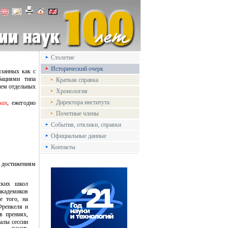
Столетие
Исторический очерк
язанных как с
бациями типа
Краткая справка
ием отдельных
Хронология
Директора института
нах
, ежегодно
Почетные члены
События, отклики, справки
Официальные данные
Контакты
 достижениям
ских школ
кадемиков
е того, на
Френкеля и
в прениях,
иалы сессии