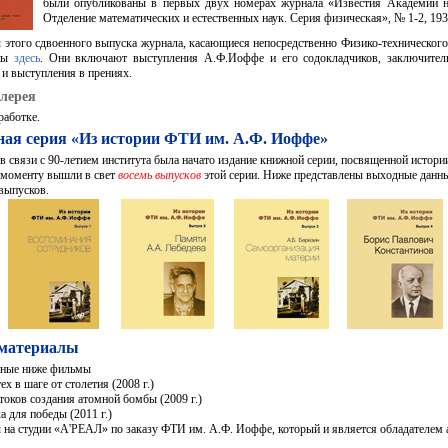
были опубликованы в первых двух номерах журнала «Известия Академии 
Отделение математических и естественных наук. Серия физическая», № 1-2, 193
 этого сдвоенного выпуска журнала, касающиеся непосредственно Физико-технического
ены
здесь
. Они включают выступления А.Ф.Иоффе и его содокладчиков, заключител
и выступления в прениях.
лерея
работке.
ая серия «Из истории ФТИ им. А.Ф. Иоффе»
 в связи с 90-летием института была начато издание книжной серии, посвященной истор
 моменту вышли в свет
восемь выпусков
этой серии. Ниже представлены выходные данн
 выпусков.
материалы
нные ниже фильмы
ех в шаге от столетия (2008 г.)
токов создания атомной бомбы (2009 г.)
а для победы (2011 г.)
 на студии «А'РЕАЛ» по заказу ФТИ им. А.Ф. Иоффе, который и является обладателем 