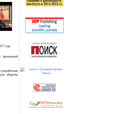
17 года.
. физической
 разработкам
 для обороны