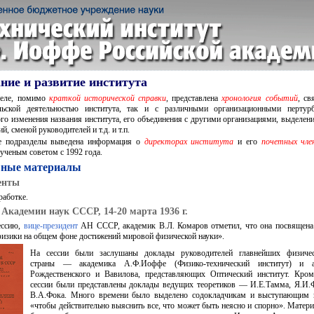
ние и развитие института
деле, помимо
краткой исторической справки
, представлена
хронология событий
, св
ельской деятельностью института, так и с различными организационными пертур
го изменения названия института, его объединения с другими организациями, выделен
й, сменой руководителей и т.д. и т.п.
е подразделы выведена информация о
директорах института
и его
почетных чле
ученым советом с 1992 года.
ные материалы
енты
работке.
 Академии наук СССР, 14-20 марта 1936 г.
ессию,
вице-президент
АН СССР, академик В.Л. Комаров отметил, что она посвящена
физики на общем фоне достижений мировой физической науки».
На сессии были заслушаны доклады руководителей главнейших физиче
страны — академика А.Ф.Иоффе (Физико-технический институт) и а
Рождественского и Вавилова, представляющих Оптический институт. Кром
сессии были представлены доклады ведущих теоретиков — И.Е.Тамма, Я.И.
В.А.Фока. Много времени было выделено содокладчикам и выступающим 
«чтобы действительно выяснить все, что может быть неясно и спорно». Матер