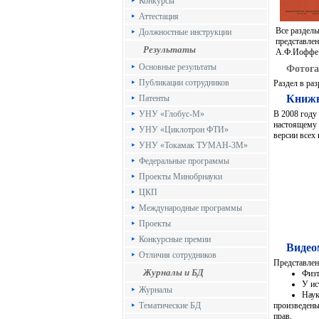
Конкурсы
Аттестация
Все разделы
Должностные инструкции
представл
Результаты
А.Ф.Иоффе 
Основные результаты
Фотога
Публикации сотрудников
Раздел в раз
Книжн
Патенты
УНУ «Глобус-М»
В 2008 году
настоящему
УНУ «Циклотрон ФТИ»
версии всех
УНУ «Токамак ТУМАН-3М»
Федеральные программы
Проекты Минобрнауки
ЦКП
Международные программы
Проекты
Конкурсные премии
Видео
Отличия сотрудников
Представле
Журналы и БД
Физт
У ис
Журналы
Наук
Тематические БД
произведены
прав.