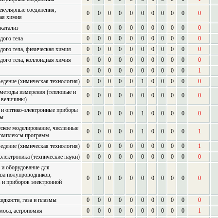
екулярные соединения;
0
0
0
0
0
0
0
0
0
0
0
ая химия
 катализ
0
0
0
0
0
0
0
0
0
0
0
дого тела
0
0
0
0
0
0
0
0
0
0
0
дого тела, физическая химия
0
0
0
0
0
0
0
0
0
0
0
дого тела, коллоидная химия
0
0
0
0
0
0
0
0
0
0
0
0
0
0
0
0
0
0
0
0
0
1
едение (химическая технология)
0
0
0
0
0
1
0
0
0
0
0
методы измерения (тепловые и
0
0
0
0
0
0
0
0
0
0
0
 величины)
 и оптико-электронные приборы
0
0
0
0
0
1
0
0
0
0
0
сы
ское моделирование, численные
0
0
0
0
0
1
0
0
0
0
1
комплексы программ
едение (химическая технология)
0
0
0
0
0
0
0
0
0
0
1
электроника (технические науки)
0
0
0
0
0
0
0
0
0
0
0
 и оборудование для
ва полупроводников,
0
0
0
0
0
0
0
0
0
0
0
 и приборов электронной
идкости, газа и плазмы
0
0
0
0
0
0
0
0
0
0
0
моса, астрономия
0
0
0
0
0
0
0
0
0
0
1