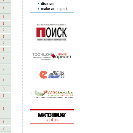
1
1
1
2
1
2
1
1
2
1
0
1
1
1
7