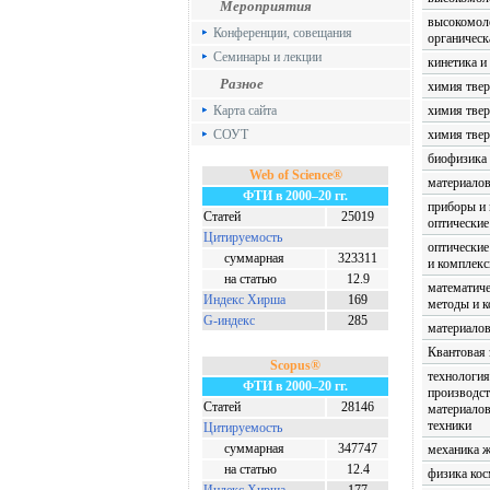
Мероприятия
высокомол
Конференции, совещания
органическ
Семинары и лекции
кинетика и
Разное
химия твер
Карта сайта
химия твер
СОУТ
химия твер
биофизика
Web of Science®
материалов
ФТИ в 2000–20 гг.
приборы и 
Статей
25019
оптические
Цитируемость
оптические
суммарная
323311
и комплек
на статью
12.9
математиче
Индекс Хирша
169
методы и 
G-индекс
285
материалов
Квантовая 
Scopus®
технология
ФТИ в 2000–20 гг.
производст
Статей
28146
материалов
техники
Цитируемость
суммарная
347747
механика ж
на статью
12.4
физика кос