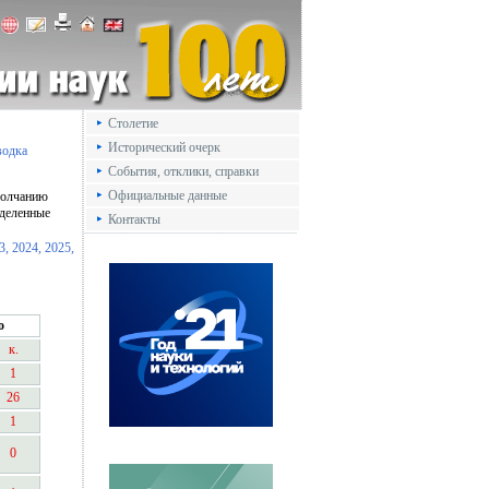
Столетие
Исторический очерк
водка
События, отклики, справки
Официальные данные
умолчанию
ыделенные
Контакты
3,
2024,
2025,
о
к.
1
26
1
0