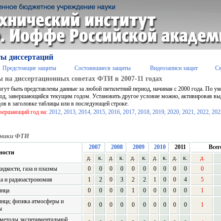
ы диссертаций
Предстоящие защиты
Состоявшиеся защиты
Видеозаписи защит
С
 на диссертационных советах ФТИ в 2007-11 годах
огут быть представлены данные за любой пятилетний период, начиная с 2000 года. По 
од, завершающийся текущим годом. Установить другое условие можно, активировав в
дов в заголовке таблицы или в последующей строке.
авершающий год на:
2012,
2013,
2014,
2015,
2016,
2017,
2018,
2019,
2020,
2021,
2022,
202
ники ФТИ
2007
2008
2009
2010
2011
Всег
ности
д.
к.
д.
к.
д.
к.
д.
к.
д.
к.
д.
идкости, газа и плазмы
0
0
0
0
0
0
0
0
0
0
0
а и радиоастрономия
1
2
0
3
2
2
1
0
0
4
5
лнца
0
0
0
0
1
0
0
0
0
0
1
нца; физика атмосферы и
0
0
0
0
0
0
0
0
0
0
1
ы
 методы экспериментальной