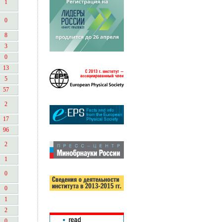
1
0
8
3
0
13
5
57
2
17
96
2
1
0
0
1
2
0