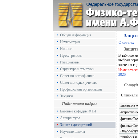
Общая информация
Защит
Наукометрия
О советах
Новости
Защиты
Пресс–релизы
В таблице м
выбран пери
Инициативы
значения го
Структура и тематики
Изменить з
2026.
Совет по астрофизике
Совет молодых ученых
Сотруд
Профсоюзная организация
Специаль
Закупки
Подготовка кадров
механика ж
Базовые кафедры ФТИ
астрофизик
Аспирантура
физика Со
Защиты диссертаций
физика Сол
гидросфер
Научные школы
приборы и