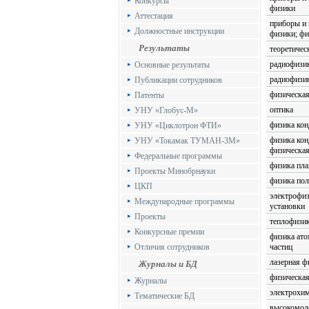
Конкурсы
физики
Аттестация
приборы и
Должностные инструкции
физики; фи
Результаты
теоретичес
радиофизи
Основные результаты
радиофизик
Публикации сотрудников
физическая
Патенты
оптика
УНУ «Глобус-М»
физика кон
УНУ «Циклотрон ФТИ»
физика кон
УНУ «Токамак ТУМАН-3М»
физическа
Федеральные программы
физика пл
Проекты Минобрнауки
физика по
ЦКП
электрофиз
Международные программы
установки
Проекты
теплофизик
Конкурсные премии
физика ато
Отличия сотрудников
частиц
лазерная ф
Журналы и БД
физическа
Журналы
электрохи
Тематические БД
высокомол