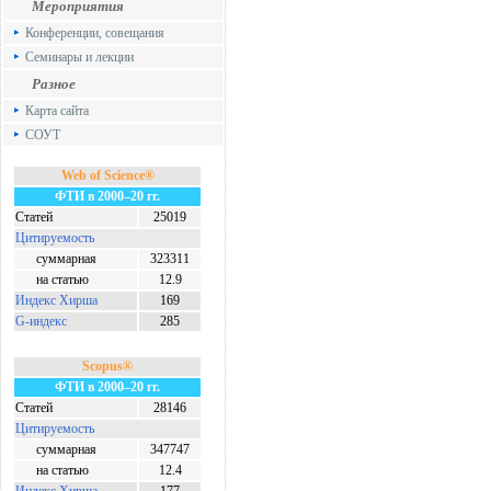
Мероприятия
Конференции, совещания
Семинары и лекции
Разное
Карта сайта
СОУТ
Web of Science®
ФТИ в 2000–20 гг.
Статей
25019
Цитируемость
суммарная
323311
на статью
12.9
Индекс Хирша
169
G-индекс
285
Scopus®
ФТИ в 2000–20 гг.
Статей
28146
Цитируемость
суммарная
347747
на статью
12.4