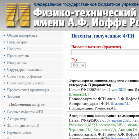
Общая информация
Патенты, полученные ФТИ
Наукометрия
Название патента (фрагмент)
Новости
Пресс–релизы
Год
Инициативы
Структура и тематики
Совет по астрофизике
Термоядерная мишень непрямого иници
Совет молодых ученых
углеродом-13 (варианты)
Патент РФ
#2862484
от
21 мая 2026
, тип: И
Профсоюзная организация
Шматов,МЛ
Закупки
Правообладатели:
ФТИ имени А.Ф. Иоффе
Авторы-сотрудники ФТИ:
Шматов,МЛ
Подготовка кадров
Подразделения:
Романова,АЕ
Базовые кафедры ФТИ
Анод на основе нанокомпозита аминиро
Аспирантура
Патент РФ
#2859578
от
07 апреля 2026
, тип
Рабчинский,МК; Новожилова,МВ; Рыжков,СА
Защиты диссертаций
Червякова,ПД; Кириленко,ДА; Антонов,ГА
Научные школы
Правообладатели:
ФТИ имени А.Ф. Иоффе