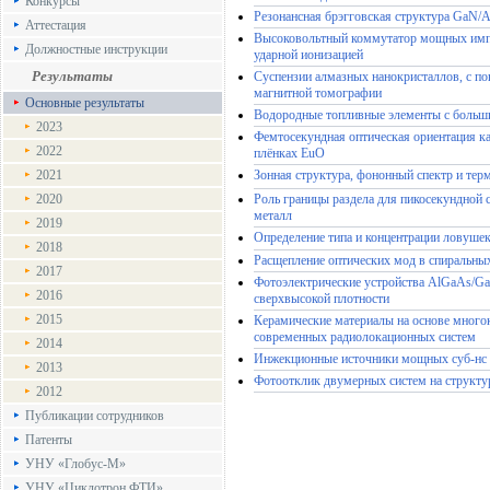
Конкурсы
Резонансная брэгговская структура GaN/
Аттестация
Высоковольтный коммутатор мощных импул
Должностные инструкции
ударной ионизацией
Результаты
Суспензии алмазных нанокристаллов, с п
магнитной томографии
Основные результаты
Водородные топливные элементы с больш
2023
Фемтосекундная оптическая ориентация ка
2022
плёнках EuO
2021
Зонная структура, фононный спектр и тер
Роль границы раздела для пикосекундной 
2020
металл
2019
Определение типа и концентрации ловуше
2018
Расщепление оптических мод в спиральны
2017
Фотоэлектрические устройства AlGaAs/Ga
2016
сверхвысокой плотности
2015
Керамические материалы на основе мног
современных радиолокационных систем
2014
Инжекционные источники мощных суб-нс л
2013
Фотоотклик двумерных систем на структу
2012
Публикации сотрудников
Патенты
УНУ «Глобус-М»
УНУ «Циклотрон ФТИ»