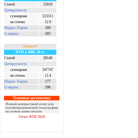
Статей
25019
Цитируемость
суммарная
323311
на статью
12.9
Индекс Хирша
169
G-индекс
285
Scopus®
ФТИ в 2000–20 гг.
Статей
28146
Цитируемость
суммарная
347747
на статью
12.4
Индекс Хирша
177
G-индекс
296
Основные достижения
Новый контрастный агент для
магниторезонансной томографии
на основе наноалмазов
Отчет ФТИ 2020