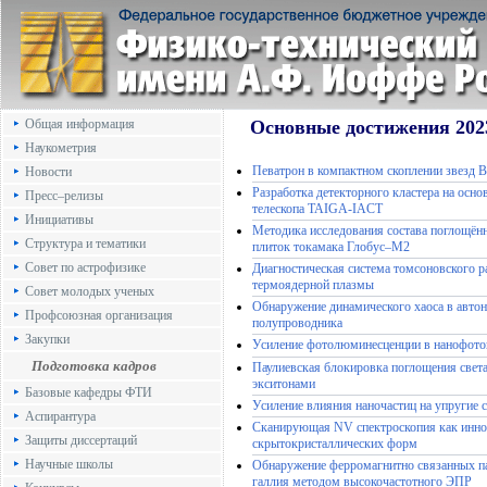
Общая информация
Основные достижения 202
Наукометрия
Певатрон в компактном скоплении звезд В
Новости
Разработка детекторного кластера на осн
Пресс–релизы
телескопа TAIGA-IACT
Инициативы
Методика исследования состава поглощённ
Структура и тематики
плиток токамака Глобус–М2
Совет по астрофизике
Диагностическая система томсоновского р
термоядерной плазмы
Совет молодых ученых
Обнаружение динамического хаоса в авто
Профсоюзная организация
полупроводника
Закупки
Усиление фотолюминесценции в нанофото
Подготовка кадров
Паулиевская блокировка поглощения свет
экситонами
Базовые кафедры ФТИ
Усиление влияния наночастиц на упругие 
Аспирантура
Сканирующая NV спектроскопия как иннов
Защиты диссертаций
скрытокристаллических форм
Научные школы
Обнаружение ферромагнитно связанных па
галлия методом высокочастотного ЭПР