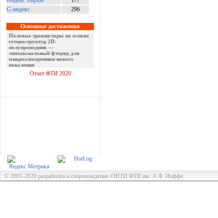
Индекс Хирша
177
G-индекс
296
Основные достижения
Полевые транзисторы на основе
гетероструктур 2D-
полупроводник —
эпитаксиальный фторид для
микроэлектроники нового
поколения
Отчет ФТИ 2020
© 2005–2020 разработка и сопровождение: ОНТИ ФТИ им. А.Ф. Иоффе