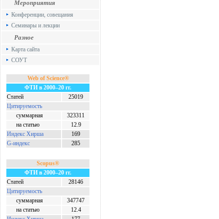
Мероприятия
Конференции, совещания
Семинары и лекции
Разное
Карта сайта
СОУТ
Web of Science®
ФТИ в 2000–20 гг.
Статей
25019
Цитируемость
суммарная
323311
на статью
12.9
Индекс Хирша
169
G-индекс
285
Scopus®
ФТИ в 2000–20 гг.
Статей
28146
Цитируемость
суммарная
347747
на статью
12.4