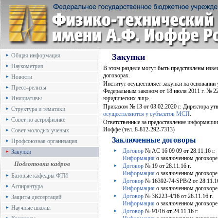
Общая информация
Закупки
Наукометрия
В этом разделе могут быть представлены изв
договорах.
Новости
Институт осуществляет закупки на основании
Пресс–релизы
Федеральным законом от 18 июля 2011 г. № 22
Инициативы
юридических лиц».
Приказом № 13 от 03.02.2020 г. Директора у
Структура и тематики
осуществляются у субъектов МСП
.
Совет по астрофизике
Ответственные за предоставление информации
Иоффе (тел. 8-812-292-7313)
Совет молодых ученых
Заключенные договоры
Профсоюзная организация
Договор
№ AC 16 09 09 от 28.11.16 г.
Закупки
Информация
о заключенном договоре 
Подготовка кадров
Договор
№ 19 от 28.11.16 г.
Информация
о заключенном договоре №
Базовые кафедры ФТИ
Договор
№ 16392-74-SPB/2 от 28.11.16
Аспирантура
Информация
о заключенном договоре 
Договор
№ ЗК223-4/16 от 28.11.16 г.
Защиты диссертаций
Информация
о заключенном договоре 
Научные школы
Договор
№ 91/16 от 24.11.16 г.