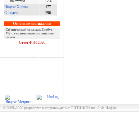
на статью
12.4
Индекс Хирша
177
G-индекс
296
Основные достижения
Сферический токамак Глобус-
М2 с увеличенным магнитным
полем
Отчет ФТИ 2020
© 2005–2020 разработка и сопровождение: ОНТИ ФТИ им. А.Ф. Иоффе