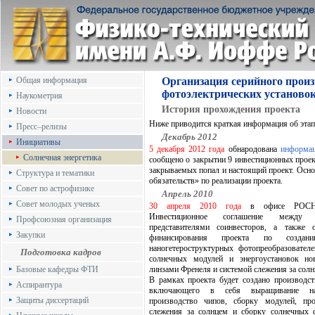
Общая информация
Организация серийного произ
фотоэлектрических установо
Наукометрия
История прохождения проекта
Новости
Ниже приводится краткая информация об этапа
Пресс–релизы
Декабрь 2012
Инициативы
5 декабря 2012 года
обнародована
информа
Солнечная энергетика
сообщено о закрытии 9 инвестиционных проек
закрываемых попал и настоящий проект. Осно
Структура и тематики
обязательств» по реализации проекта.
Совет по астрофизике
Апрель 2010
Совет молодых ученых
30 апреля 2010 года
в офисе РОСНА
Инвестиционное соглашение между 
Профсоюзная организация
представителями соинвесторов, а также 
Закупки
финансирования проекта по создани
наногетероструктурных фотопреобразовате
Подготовка кадров
солнечных модулей и энергоустановок но
Базовые кафедры ФТИ
линзами Френеля и системой слежения за солн
В рамках проекта будет создано производст
Аспирантура
включающего в себя выращивание нано
Защиты диссертаций
производство чипов, сборку модулей, про
слежения за солнцем и сборку солнечных 