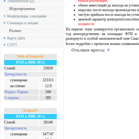
начала реализации
,
Тематические БД
объем инвестиций до выхода на уста
Мероприятия
выручку после выхода производства 
чистую прибыль после выхода на уст
Конференции, совещания
ценовой параметр конкурентоспособно
Семинары и лекции
мощности
.
На первом этапе планируется организовать
Разное
год непосредственно на площадке ФТИ в
Карта сайта
развернуто в особой экономической зоне Сан
Более подробно с проектом можно ознакомит
СОУТ
Отклики прессы
Web of Science®
ФТИ в 2000–20 гг.
Статей
25019
Цитируемость
суммарная
323311
на статью
12.9
Индекс Хирша
169
G-индекс
285
Scopus®
ФТИ в 2000–20 гг.
Статей
28146
Цитируемость
суммарная
347747