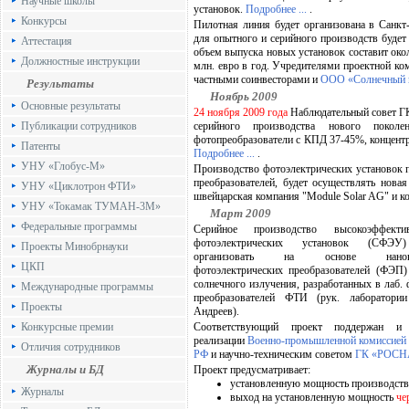
Научные школы
установок.
Подробнее ...
.
Конкурсы
Пилотная линия будет организована в Санкт-
для опытного и серийного производств будет 
Аттестация
объем выпуска новых установок составит окол
Должностные инструкции
млн. евро в год. Учредителями проектной к
частными соинвесторами и
ООО «Солнечный 
Результаты
Ноябрь 2009
Основные результаты
24 ноября 2009 года
Наблюдательный совет Г
Публикации сотрудников
серийного производства нового покол
фотопреобразователи с КПД 37-45%, концентр
Патенты
Подробнее ...
.
УНУ «Глобус-М»
Производство фотоэлектрических установок п
преобразователей, будет осуществлять нов
УНУ «Циклотрон ФТИ»
швейцарская компания "Module Solar AG" и к
УНУ «Токамак ТУМАН-3М»
Март 2009
Федеральные программы
Серийное производство высокоэффект
фотоэлектрических установок (СФЭУ)
Проекты Минобрнауки
организовать на основе наногете
ЦКП
фотоэлектрических преобразователей (ФЭП)
солнечного излучения, разработанных в лаб.
Международные программы
преобразователей ФТИ (рук. лаборатор
Проекты
Андреев).
Конкурсные премии
Соответствующий проект поддержан и
реализации
Военно-промышленной комиссией 
Отличия сотрудников
РФ
и научно-техническим советом
ГК «РОС
Журналы и БД
Проект предусматривает:
установленную мощность производств
Журналы
выход на установленную мощность
че