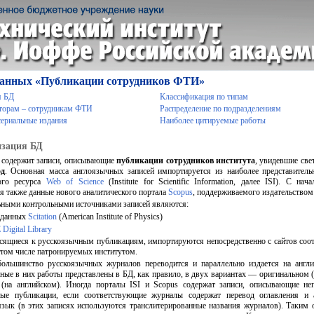
данных «Публикации сотрудников ФТИ»
я БД
Классификация по типам
вторам – сотрудникам ФТИ
Распределение по подразделениям
ериальные издания
Наиболее цитируемые работы
зация БД
 содержит записи, описывающие
публикации сотрудников института
, увидевшие све
од
. Основная масса англоязычных записей импортируется из наиболее представитель
кого ресурса
Web of Science
(Institute for Scientific Information, далее ISI). С нач
я также данные нового аналитического портала
Scopus
, поддерживаемого издательством 
ными контрольными источниками записей являются:
 данных
Scitation
(American Institute of Physics)
 Digital Library
осящиеся к русскоязычным публикациям, импортируются непосредственно с сайтов со
 том числе патронируемых институтом.
ольшинство русскоязычных журналов переводится и параллельно издается на англи
ные в них работы представлены в БД, как правило, в двух вариантах — оригинальном (
(на английском). Иногда порталы ISI и Scopus содержат записи, описывающие неп
ные публикации, если соответствующие журналы содержат перевод оглавления и 
язык (в этих записях используются транслитерированные названия журналов). Таким 