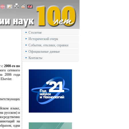
Столетие
Исторический очерк
События, отклики, справки
Официальные данные
Контакты
т с
2000-го по
ного сетевого
ала 2006 года
Elsevier.
ответствующих
йском языке,
на русском) и
осредственно
аннотаций на
образом, одна