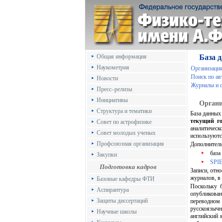
Общая информация
База 
Наукометрия
Организаци
Поиск по а
Новости
Журналы и с
Пресс–релизы
Инициативы
Органи
Структура и тематики
База данных
текущий г
Совет по астрофизике
аналитичес
Совет молодых ученых
используютс
Профсоюзная организация
Дополнитель
база
Закупки
SPIE
Подготовка кадров
Записи, отн
журналов, в
Базовые кафедры ФТИ
Поскольку б
Аспирантура
опубликован
Защиты диссертаций
переводном 
русскоязыч
Научные школы
английский 