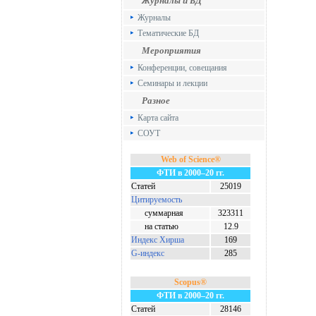
Журналы и БД
Журналы
Тематические БД
Мероприятия
Конференции, совещания
Семинары и лекции
Разное
Карта сайта
СОУТ
Web of Science®
ФТИ в 2000–20 гг.
Статей
25019
Цитируемость
суммарная
323311
на статью
12.9
Индекс Хирша
169
G-индекс
285
Scopus®
ФТИ в 2000–20 гг.
Статей
28146