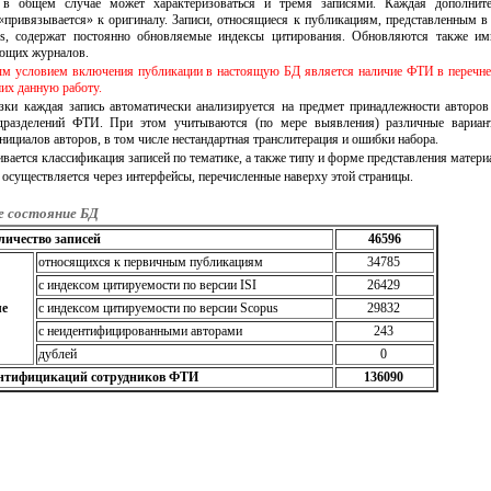
 в общем случае может характеризоваться и тремя записями. Каждая дополните
«привязывается» к оригиналу. Записи, относящиеся к публикациям, представленным в
us, содержат постоянно обновляемые индексы цитирования. Обновляются также им
ющих журналов.
 условием включения публикации в настоящую БД является наличие ФТИ в перечне 
их данную работу.
зки каждая запись автоматически анализируется на предмет принадлежности авторо
дразделений ФТИ. При этом учитываются (по мере выявления) различные вариан
нициалов авторов, в том числе нестандартная транслитерация и ошибки набора.
вается классификация записей по тематике, а также типу и форме представления матери
 осуществляется через интерфейсы, перечисленные наверху этой страницы.
е состояние БД
личество записей
46596
относящихся к первичным публикациям
34785
с индексом цитируемости по версии ISI
26429
ле
с индексом цитируемости по версии Scopus
29832
c неидентифицированными авторами
243
дублей
0
ентифицикаций сотрудников ФТИ
136090