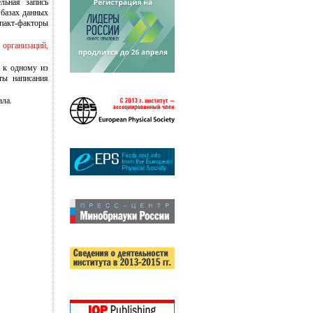
льная запись
 базах данных
пакт-факторы
организаций,
в к одному из
ты написания
ала.