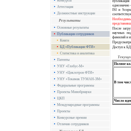
Конкурсы
публикация
однозначно 
Аттестация
ISI и Scop
Должностные инструкции
соответству
Необходимым
Результаты
представивш
Основные результаты
После загру
научных по
Публикации сотрудников
фамилий и и
Книги
Предусматри
БД «Публикации ФТИ»
Доступ к БД
Статистика и аналитика
Текуще
Патенты
Полное ко
УНУ «Глобус-М»
УНУ «Циклотрон ФТИ»
УНУ «Токамак ТУМАН-3М»
В том чис
Федеральные программы
Проекты Минобрнауки
ЦКП
Число ид
Международные программы
Проекты
Конкурсные премии
Отличия сотрудников