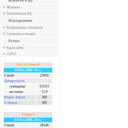
Журналы и БД
Журналы
Тематические БД
Мероприятия
Конференции, совещания
Семинары и лекции
Разное
Карта сайта
СОУТ
Web of Science®
ФТИ в 2000–20 гг.
Статей
25019
Цитируемость
суммарная
323311
на статью
12.9
Индекс Хирша
169
G-индекс
285
Scopus®
ФТИ в 2000–20 гг.
Статей
28146