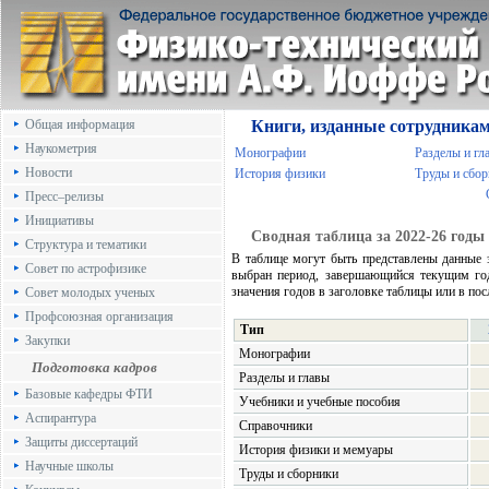
Общая информация
Книги, изданные сотрудника
Наукометрия
Монографии
Разделы и гл
Новости
История физики
Труды и сбо
Пресс–релизы
Инициативы
Сводная таблица за 2022-26 годы
Структура и тематики
В таблице могут быть представлены данные 
Совет по астрофизике
выбран период, завершающийся текущим год
значения годов в заголовке таблицы или в по
Совет молодых ученых
Профсоюзная организация
Тип
Закупки
Монографии
Подготовка кадров
Разделы и главы
Базовые кафедры ФТИ
Учебники и учебные пособия
Аспирантура
Справочники
Защиты диссертаций
История физики и мемуары
Научные школы
Труды и сборники