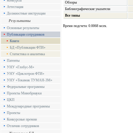
Конкурсы
Обзоры
Аттестация
Библиографические указатели
Должностные инструкции
Все типы
Результаты
Время подсчета: 0.0068 мсек.
Основные результаты
Публикации сотрудников
Книги
БД «Публикации ФТИ»
Статистика и аналитика
Патенты
УНУ «Глобус-М»
УНУ «Циклотрон ФТИ»
УНУ «Токамак ТУМАН-3М»
Федеральные программы
Проекты Минобрнауки
ЦКП
Международные программы
Проекты
Конкурсные премии
Отличия сотрудников