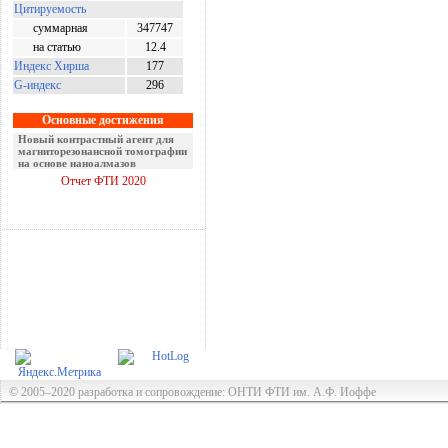
Цитируемость
суммарная
347747
на статью
12.4
Индекс Хирша
177
G-индекс
296
Основные достижения
Новый контрастный агент для
магниторезонансной томографии
на основе наноалмазов
Отчет ФТИ 2020
© 2005–2020 разработка и сопровождение: ОНТИ ФТИ им. А.Ф. Иоффе